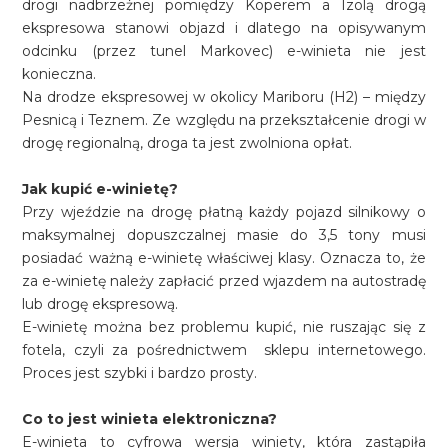
drogi nadbrzeżnej pomiędzy Koperem a Izolą drogą
ekspresowa stanowi objazd i dlatego na opisywanym
odcinku (przez tunel Markovec) e-winieta nie jest
konieczna.
Na drodze ekspresowej w okolicy Mariboru (H2) – między
Pesnicą i Teznem. Ze względu na przekształcenie drogi w
drogę regionalną, droga ta jest zwolniona opłat.
Jak kupić e-winietę?
Przy wjeździe na drogę płatną każdy pojazd silnikowy o
maksymalnej dopuszczalnej masie do 3,5 tony musi
posiadać ważną e-winietę właściwej klasy. Oznacza to, że
za e-winietę należy zapłacić przed wjazdem na autostradę
lub drogę ekspresową.
E-winietę można bez problemu kupić, nie ruszając się z
fotela, czyli za pośrednictwem sklepu internetowego.
Proces jest szybki i bardzo prosty.
Co to jest winieta elektroniczna?
E-winieta to cyfrowa wersja winiety, która zastąpiła