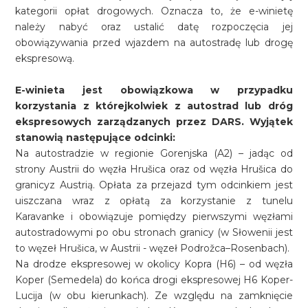
kategorii opłat drogowych. Oznacza to, że e-winietę
należy nabyć oraz ustalić datę rozpoczęcia jej
obowiązywania przed wjazdem na autostradę lub drogę
ekspresową.
E-winieta jest obowiązkowa w przypadku
korzystania z którejkolwiek z autostrad lub dróg
ekspresowych zarządzanych przez DARS. Wyjątek
stanowią następujące odcinki:
Na autostradzie w regionie Gorenjska (A2) – jadąc od
strony Austrii do węzła Hrušica oraz od węzła Hrušica do
granicyz Austrią. Opłata za przejazd tym odcinkiem jest
uiszczana wraz z opłatą za korzystanie z tunelu
Karavanke i obowiązuje pomiędzy pierwszymi węzłami
autostradowymi po obu stronach granicy (w Słowenii jest
to węzeł Hrušica, w Austrii - węzeł Podrožca–Rosenbach).
Na drodze ekspresowej w okolicy Kopra (H6) – od węzła
Koper (Semedela) do końca drogi ekspresowej H6 Koper-
Lucija (w obu kierunkach). Ze względu na zamknięcie