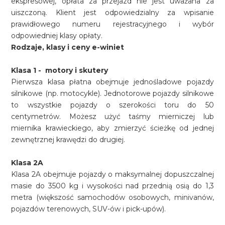
ekspresowej, opłata za przejazd nie jest uważana za
uiszczoną. Klient jest odpowiedzialny za wpisanie
prawidłowego numeru rejestracyjnego i wybór
odpowiedniej klasy opłaty.
Rodzaje, klasy i ceny e-winiet
Klasa 1 - motory i skutery
Pierwsza klasa płatna obejmuje jednośladowe pojazdy
silnikowe (np. motocykle). Jednotorowe pojazdy silnikowe
to wszystkie pojazdy o szerokości toru do 50
centymetrów. Możesz użyć taśmy mierniczej lub
miernika krawieckiego, aby zmierzyć ścieżkę od jednej
zewnętrznej krawędzi do drugiej.
Klasa 2A
Klasa 2A obejmuje pojazdy o maksymalnej dopuszczalnej
masie do 3500 kg i wysokości nad przednią osią do 1,3
metra (większość samochodów osobowych, minivanów,
pojazdów terenowych, SUV-ów i pick-upów).