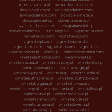
rumuniawinieta.pl
rumunskadalnice.com
sloveniawinieta.pl
slovenskadalnice.com
slovinskadalnice.com
slowacja-winieta.pl
slowacjawinieta.pl
sloweniawinieta.pl
svycarskadalnice.com
szwajcariawinieta.pl
słoweniawinieta.pl
tunellivigno.pl
vignette-at.com
vignette-bg.com
vignette-cz.com
vignette-pl.com
vignette-poland.pl
vignette-ro.com
vignette-si.com
vignette.pl
vignettepoland.pl
vinetki.pl
vinietaelectronica.com
vinieteelectronice.com
wegrywinieta.pl
winieta-austria.pl
winieta-czechy.pl
winieta-litwa.pl
winieta-słowacja.pl
winieta-wegry.pl
winieta-węgry.pl
winieta.org
winietaaustria.pl
winietaaustriaonline.pl
winietaautostradowa.pl
winietabulgaria.pl
winietachorwacja.pl
winietaczechy.pl
winietaestonia.pl
winietalitwa.pl
winietalotwa.pl
winietamoldawia.pl
winietaonline.com
winietapolska.pl
winietarumunia.pl
winietaslovenia.pl
winietaslowacja.pl
winietaslowenia.pl