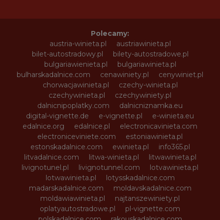
Polecamy:
austria-winieta.pl
austriawinieta.pl
bilet-autostradowy.pl
bilety-autostradowe.pl
bulgariawienieta.pl
bulgariawinieta.pl
bulharskadalnice.com
cenawiniety.pl
cenywiniet.pl
chorwacjawinieta.pl
czechy-winieta.pl
czechywinieta.pl
czechywiniety.pl
dalnicnipoplatky.com
dalnicniznamka.eu
digital-vignette.de
e-vignette.pl
e-winieta.eu
edalnice.org
edalnice.pl
electronicavinieta.com
electroniceviniete.com
estoniawinieta.pl
estonskadalnice.com
ewinieta.pl
info365.pl
litvadalnice.com
litwa-winieta.pl
litwawinieta.pl
livignotunel.pl
livignotunnel.com
lotvawinieta.pl
lotwawinieta.pl
lotysskadalnice.com
madarskadalnice.com
moldavskadalnice.com
moldawiawinieta.pl
najtanszewiniety.pl
oplatyautostradowe.pl
pl-vignette.com
polskadalnice.com
rakouskadalnice.com