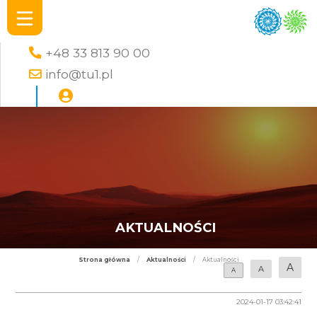
+48 33 813 90 00
info@tu1.pl
AKTUALNOŚCI
Strona główna
/
Aktualności
/
Aktualności
A
A
A
2024-01-17 03:42:41