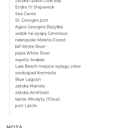
zatoka i plaża Coral Bay
Endro III Shipwreck
Sea Caves
St. Georges port
Agios Georgios Bazylika
widok na wyspę Geronisos
nekropolie Meletis Forest
klif White River
plaża White River
wąwóz Avakas
Lara Beach miejsce wylęgu żółwi
wodospad Kremiotis
Blue Lagoon
zatoka Manolis
zatoka Amfiteatr
łaźnie Afrodyty (10eur)
port Latchi
NOTA