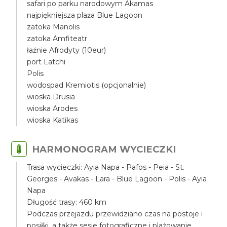
safari po parku narodowym Akamas
najpiękniejsza plaża Blue Lagoon
zatoka Manolis
zatoka Amfiteatr
łaźnie Afrodyty (10eur)
port Latchi
Polis
wodospad Kremiotis (opcjonalnie)
wioska Drusia
wioska Arodes
wioska Katikas
HARMONOGRAM WYCIECZKI
Trasa wycieczki: Ayia Napa - Pafos - Peia - St.
Georges - Avakas - Lara - Blue Lagoon - Polis - Ayia
Napa
Długość trasy: 460 km
Podczas przejazdu przewidziano czas na postoje i
posiłki, a także sesje fotograficzne i plażowanie