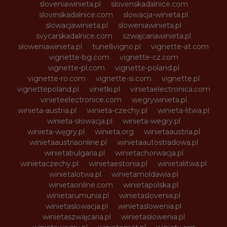
sloveniawinieta.pl
slovenskadalnice.com
slovinskadalnice.com
slowacja-winieta.pl
slowacjawinieta.pl
sloweniawinieta.pl
svycarskadalnice.com
szwajcariawinieta.pl
słoweniawinieta.pl
tunellivigno.pl
vignette-at.com
vignette-bg.com
vignette-cz.com
vignette-pl.com
vignette-poland.pl
vignette-ro.com
vignette-si.com
vignette.pl
vignettepoland.pl
vinetki.pl
vinietaelectronica.com
vinieteelectronice.com
wegrywinieta.pl
winieta-austria.pl
winieta-czechy.pl
winieta-litwa.pl
winieta-słowacja.pl
winieta-wegry.pl
winieta-węgry.pl
winieta.org
winietaaustria.pl
winietaaustriaonline.pl
winietaautostradowa.pl
winietabulgaria.pl
winietachorwacja.pl
winietaczechy.pl
winietaestonia.pl
winietalitwa.pl
winietalotwa.pl
winietamoldawia.pl
winietaonline.com
winietapolska.pl
winietarumunia.pl
winietaslovenia.pl
winietaslowacja.pl
winietaslowenia.pl
winietaszwajcaria.pl
winietasłowenia.pl