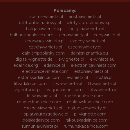
Polecamy:
austria-winieta.pl
austriawinieta.pl
bilet-autostradowy.pl
bilety-autostradowe.pl
bulgariawienieta.pl
bulgariawinieta.pl
bulharskadalnice.com
cenawiniety.pl
cenywiniet.pl
chorwacjawinieta.pl
czechy-winieta.pl
czechywinieta.pl
czechywiniety.pl
dalnicnipoplatky.com
dalnicniznamka.eu
digital-vignette.de
e-vignette.pl
e-winieta.eu
edalnice.org
edalnice.pl
electronicavinieta.com
electroniceviniete.com
estoniawinieta.pl
estonskadalnice.com
ewinieta.pl
info365.pl
litvadalnice.com
litwa-winieta.pl
litwawinieta.pl
livignotunel.pl
livignotunnel.com
lotvawinieta.pl
lotwawinieta.pl
lotysskadalnice.com
madarskadalnice.com
moldavskadalnice.com
moldawiawinieta.pl
najtanszewiniety.pl
oplatyautostradowe.pl
pl-vignette.com
polskadalnice.com
rakouskadalnice.com
rumuniawinieta.pl
rumunskadalnice.com