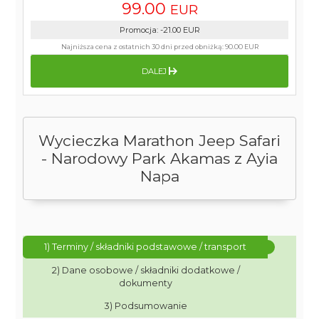
99.00
EUR
Promocja
:
-21.00
EUR
Najniższa cena z ostatnich 30 dni przed obniżką:
90.00 EUR
DALEJ
Wycieczka Marathon Jeep Safari
- Narodowy Park Akamas z Ayia
Napa
1) Terminy / składniki podstawowe / transport
2) Dane osobowe / składniki dodatkowe /
dokumenty
3) Podsumowanie