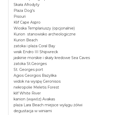
Skała Afrodyty
Plaża Dog's
Pisouri
Klif Cape Aspro
Wioska Templariuszy (opcjonalnie)
Kurion stanowisko archeologiczne
Kurion Beach
zatoka i plaża Coral Bay
wrak Endro III Shipwreck
jaskinie morskie i skały kredowe Sea Caves
zatoka St.Georges
St. Georges port
Agios Georgios Bazylika
widok na wyspę Geronisos
nekropolie Meletis Forest
klif White River
kanion (wąwóz) Avakas
plaża Lara Beach miejsce wylęgu żółwi
degustacja w winiarni