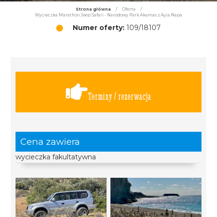
Strona główna
/
Oferta
/
Wycieczka Marathon Jeep Safari - Narodowy Park Akamas z Ayia Napa
Numer oferty:
109/18107
Terminy / rezerwacja
Cena zawiera
wycieczka fakultatywna