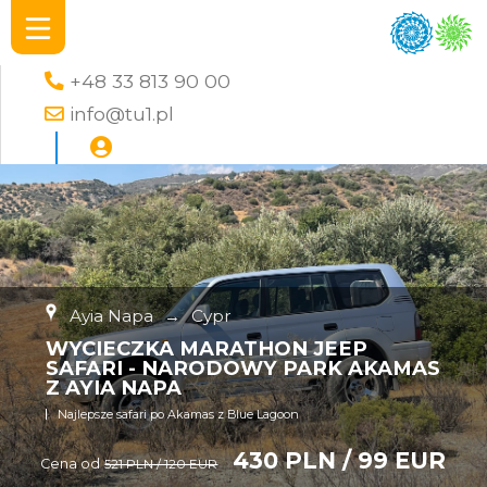
+48 33 813 90 00
info@tu1.pl
Ayia Napa
→
Cypr
WYCIECZKA MARATHON JEEP
SAFARI - NARODOWY PARK AKAMAS
Z AYIA NAPA
Najlepsze safari po Akamas z Blue Lagoon
430 PLN / 99 EUR
Cena od
521 PLN / 120 EUR