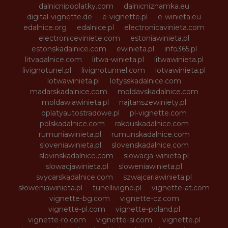
dalnicnipoplatky.com
dalnicniznamka.eu
digital-vignette.de
e-vignette.pl
e-winieta.eu
edalnice.org
edalnice.pl
electronicavinieta.com
electroniceviniete.com
estoniawinieta.pl
estonskadalnice.com
ewinieta.pl
info365.pl
litvadalnice.com
litwa-winieta.pl
litwawinieta.pl
livignotunel.pl
livignotunnel.com
lotvawinieta.pl
lotwawinieta.pl
lotysskadalnice.com
madarskadalnice.com
moldavskadalnice.com
moldawiawinieta.pl
najtanszewiniety.pl
oplatyautostradowe.pl
pl-vignette.com
polskadalnice.com
rakouskadalnice.com
rumuniawinieta.pl
rumunskadalnice.com
sloveniawinieta.pl
slovenskadalnice.com
slovinskadalnice.com
slowacja-winieta.pl
slowacjawinieta.pl
sloweniawinieta.pl
svycarskadalnice.com
szwajcariawinieta.pl
słoweniawinieta.pl
tunellivigno.pl
vignette-at.com
vignette-bg.com
vignette-cz.com
vignette-pl.com
vignette-poland.pl
vignette-ro.com
vignette-si.com
vignette.pl