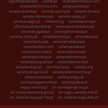
vignettepoland.pl
vinetki.pl
vinietaelectronica.com
vinieteelectronice.com
wegrywinieta.pl
winieta-austria.pl
winieta-czechy.pl
winieta-litwa.pl
winieta-słowacja.pl
winieta-wegry.pl
winieta-węgry.pl
winieta.org
winietaaustria.pl
winietaaustriaonline.pl
winietaautostradowa.pl
winietabulgaria.pl
winietachorwacja.pl
winietaczechy.pl
winietaestonia.pl
winietalitwa.pl
winietalotwa.pl
winietamoldawia.pl
winietaonline.com
winietapolska.pl
winietarumunia.pl
winietaslovenia.pl
winietaslowacja.pl
winietaslowenia.pl
winietaszwajcaria.pl
winietasłowenia.pl
winietawegry.pl
winietomat.pl
winiety.org
winietydrogowe.pl
winietyelektroniczne.pl
winietyestonia.pl
winietywegry.pl
winietyzagraniczne.pl
winietyzakup.pl
węgry-winieta.pl
xn--sowacja-njb.org.pl
xn--soweniawinieta-gnc.pl
xn--wgry-winieta-4vb.pl
xn--winieta-sowacja-7sc.pl
xn--winieta-wgry-dwb.pl