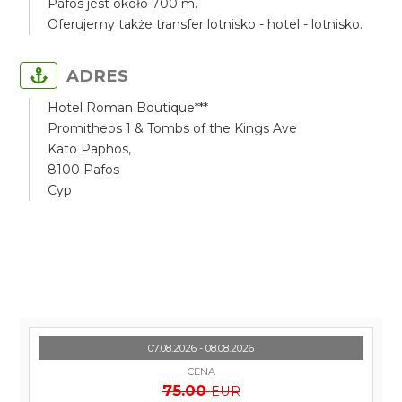
Pafos jest około 700 m.
Oferujemy także transfer lotnisko - hotel - lotnisko.
ADRES
Hotel Roman Boutique***
Promitheos 1 & Tombs of the Kings Ave
Kato Paphos,
8100 Pafos
Cyp
07.08.2026 - 08.08.2026
CENA
75.00
EUR