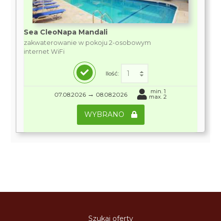
Sea CleoNapa Mandali
zakwaterowanie w pokoju 2-osobowym
internet WiFi
Ilość:
min. 1
→
07.08.2026
08.08.2026
max. 2
WYBRANO
Szukaj oferty