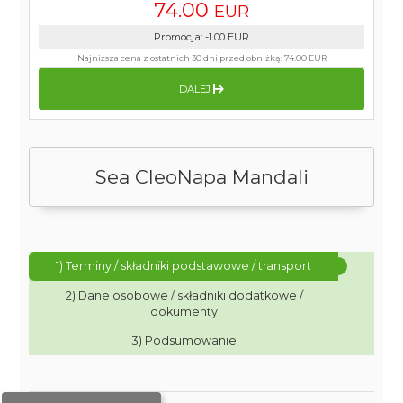
74.00
EUR
Promocja
:
-1.00
EUR
Najniższa cena z ostatnich 30 dni przed obniżką:
74.00 EUR
DALEJ
Sea CleoNapa Mandali
1) Terminy / składniki podstawowe / transport
2) Dane osobowe / składniki dodatkowe /
dokumenty
3) Podsumowanie