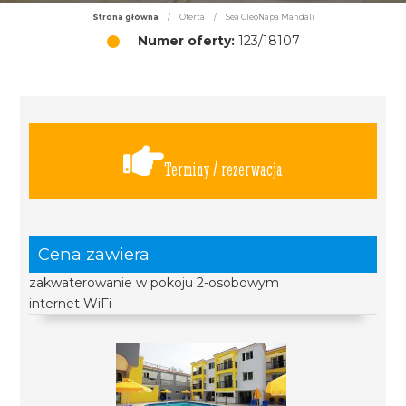
Strona główna
/
Oferta
/
Sea CleoNapa Mandali
Numer oferty:
123/18107
Terminy / rezerwacja
Cena zawiera
zakwaterowanie w pokoju 2-osobowym
internet WiFi