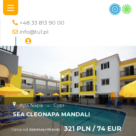
+48 33 813 90 00
info@tu1.pl
Ayia Napa
→
Cypr
SEA CLEONAPA MANDALI
321 PLN / 74 EUR
Cena od
326 PLN / 75 EUR