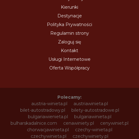
Kierunki
Destynacje
Polityka Prywatności
Regulamin strony
Zaloguj się
Kontakt
Usługi Internetowe
Oferta Współpracy
Polecamy:
austria-winieta.pl
austriawinieta.pl
bilet-autostradowy.pl
bilety-autostradowe.pl
bulgariawienieta.pl
bulgariawinieta.pl
bulharskadalnice.com
cenawiniety.pl
cenywiniet.pl
chorwacjawinieta.pl
czechy-winieta.pl
czechywinieta.pl
czechywiniety.pl