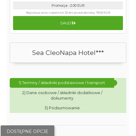
Promocja
:
-2.00
EUR
Najniższa cena z ostatnich 30 dni przed obniżką:
78.00 EUR
DALEJ
Sea CleoNapa Hotel***
1) Terminy / składniki podstawowe / transport
2) Dane osobowe / składniki dodatkowe /
dokumenty
3) Podsumowanie
DOSTĘPNE OPCJE