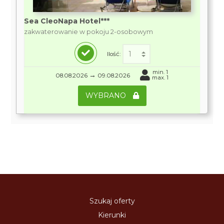
Sea CleoNapa Hotel***
zakwaterowanie w pokoju 2-osobowym
Ilość:
min. 1
→
08.08.2026
09.08.2026
max. 1
WYBRANO
Szukaj oferty
Kierunki