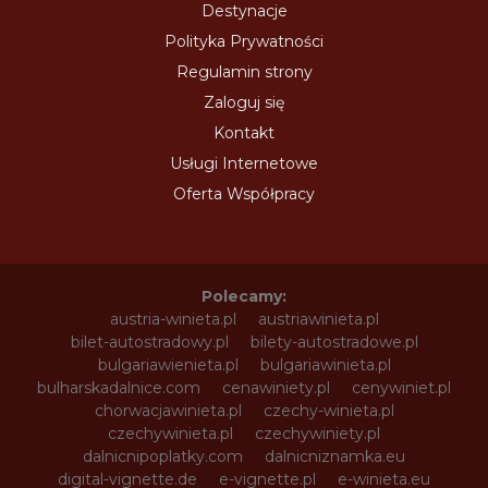
Destynacje
Polityka Prywatności
Regulamin strony
Zaloguj się
Kontakt
Usługi Internetowe
Oferta Współpracy
Polecamy:
austria-winieta.pl
austriawinieta.pl
bilet-autostradowy.pl
bilety-autostradowe.pl
bulgariawienieta.pl
bulgariawinieta.pl
bulharskadalnice.com
cenawiniety.pl
cenywiniet.pl
chorwacjawinieta.pl
czechy-winieta.pl
czechywinieta.pl
czechywiniety.pl
dalnicnipoplatky.com
dalnicniznamka.eu
digital-vignette.de
e-vignette.pl
e-winieta.eu