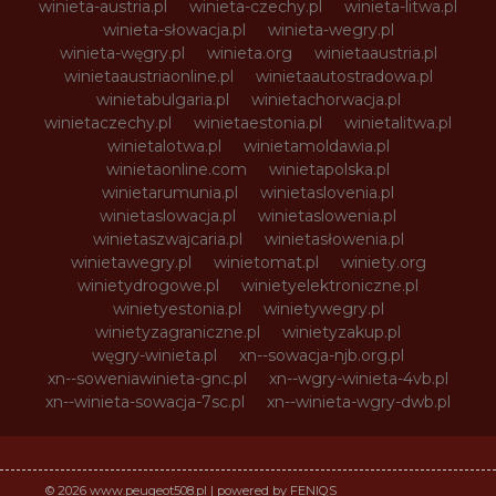
winieta-austria.pl
winieta-czechy.pl
winieta-litwa.pl
winieta-słowacja.pl
winieta-wegry.pl
winieta-węgry.pl
winieta.org
winietaaustria.pl
winietaaustriaonline.pl
winietaautostradowa.pl
winietabulgaria.pl
winietachorwacja.pl
winietaczechy.pl
winietaestonia.pl
winietalitwa.pl
winietalotwa.pl
winietamoldawia.pl
winietaonline.com
winietapolska.pl
winietarumunia.pl
winietaslovenia.pl
winietaslowacja.pl
winietaslowenia.pl
winietaszwajcaria.pl
winietasłowenia.pl
winietawegry.pl
winietomat.pl
winiety.org
winietydrogowe.pl
winietyelektroniczne.pl
winietyestonia.pl
winietywegry.pl
winietyzagraniczne.pl
winietyzakup.pl
węgry-winieta.pl
xn--sowacja-njb.org.pl
xn--soweniawinieta-gnc.pl
xn--wgry-winieta-4vb.pl
xn--winieta-sowacja-7sc.pl
xn--winieta-wgry-dwb.pl
© 2026 www.peugeot508.pl | powered by FENIQS