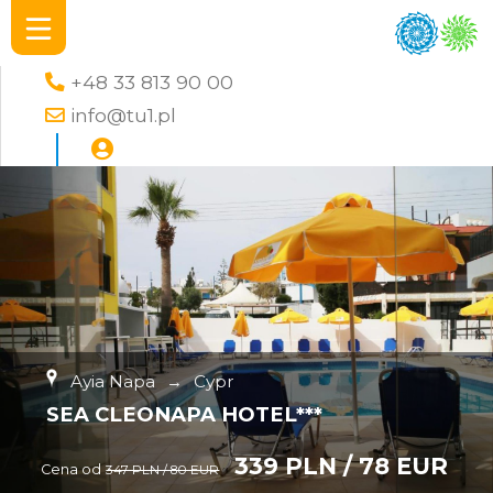
+48 33 813 90 00
info@tu1.pl
Ayia Napa
→
Cypr
SEA CLEONAPA HOTEL***
339 PLN / 78 EUR
Cena od
347 PLN / 80 EUR