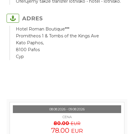
Oferujemy także transfer lotnisko - hotel - lotnisko.
ADRES
Hotel Roman Boutique***
Promitheos 1 & Tombs of the Kings Ave
Kato Paphos,
8100 Pafos
Cyp
08.08.2026 - 09.08.2026
CENA
80.00
EUR
78.00
EUR