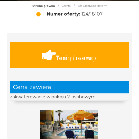
Strona główna
/
Oferta
/
Sea CleoNapa Hotel***
Numer oferty:
124/18107
Terminy / rezerwacja
Cena zawiera
zakwaterowanie w pokoju 2-osobowym