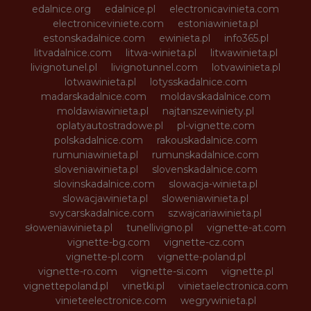
edalnice.org
edalnice.pl
electronicavinieta.com
electroniceviniete.com
estoniawinieta.pl
estonskadalnice.com
ewinieta.pl
info365.pl
litvadalnice.com
litwa-winieta.pl
litwawinieta.pl
livignotunel.pl
livignotunnel.com
lotvawinieta.pl
lotwawinieta.pl
lotysskadalnice.com
madarskadalnice.com
moldavskadalnice.com
moldawiawinieta.pl
najtanszewiniety.pl
oplatyautostradowe.pl
pl-vignette.com
polskadalnice.com
rakouskadalnice.com
rumuniawinieta.pl
rumunskadalnice.com
sloveniawinieta.pl
slovenskadalnice.com
slovinskadalnice.com
slowacja-winieta.pl
slowacjawinieta.pl
sloweniawinieta.pl
svycarskadalnice.com
szwajcariawinieta.pl
słoweniawinieta.pl
tunellivigno.pl
vignette-at.com
vignette-bg.com
vignette-cz.com
vignette-pl.com
vignette-poland.pl
vignette-ro.com
vignette-si.com
vignette.pl
vignettepoland.pl
vinetki.pl
vinietaelectronica.com
vinieteelectronice.com
wegrywinieta.pl