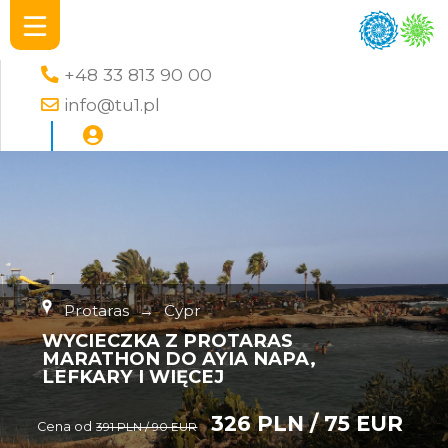
+48 33 813 90 00
info@tu1.pl
Protaras
→
Cypr
WYCIECZKA Z PROTARAS
MARATHON DO AYIA NAPA,
LEFKARY I WIĘCEJ
326 PLN / 75 EUR
Cena od
391 PLN / 90 EUR