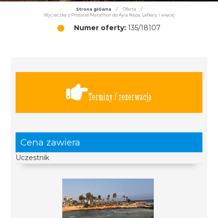
Strona główna
/
Oferta
/
Wycieczka z Protaras Marathon do Ayia Napa, Lefkary i więcej
Numer oferty:
135/18107
Terminy / rezerwacja
Cena zawiera
Uczestnik