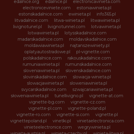
edalnice.org
edalnice.pl
electronicavinieta.com
electroniceviniete.com
estoniawinieta.pl
estonskadalnice.com
ewinieta.pl
info365.pl
litvadalnice.com
litwa-winieta.pl
litwawinieta.pl
livignotunel.pl
livignotunnel.com
lotvawinieta.pl
lotwawinieta.pl
lotysskadalnice.com
madarskadalnice.com
moldavskadalnice.com
moldawiawinieta.pl
najtanszewiniety.pl
oplatyautostradowe.pl
pl-vignette.com
polskadalnice.com
rakouskadalnice.com
rumuniawinieta.pl
rumunskadalnice.com
sloveniawinieta.pl
slovenskadalnice.com
slovinskadalnice.com
slowacja-winieta.pl
slowacjawinieta.pl
sloweniawinieta.pl
svycarskadalnice.com
szwajcariawinieta.pl
słoweniawinieta.pl
tunellivigno.pl
vignette-at.com
vignette-bg.com
vignette-cz.com
vignette-pl.com
vignette-poland.pl
vignette-ro.com
vignette-si.com
vignette.pl
vignettepoland.pl
vinetki.pl
vinietaelectronica.com
vinieteelectronice.com
wegrywinieta.pl
winieta-austria.pl
winieta-czechy.pl
winieta-litwa.pl