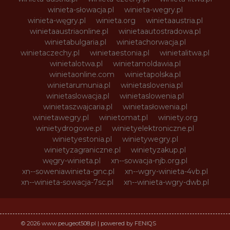
winieta-słowacja.pl
winieta-wegry.pl
winieta-węgry.pl
winieta.org
winietaaustria.pl
winietaaustriaonline.pl
winietaautostradowa.pl
winietabulgaria.pl
winietachorwacja.pl
winietaczechy.pl
winietaestonia.pl
winietalitwa.pl
winietalotwa.pl
winietamoldawia.pl
winietaonline.com
winietapolska.pl
winietarumunia.pl
winietaslovenia.pl
winietaslowacja.pl
winietaslowenia.pl
winietaszwajcaria.pl
winietasłowenia.pl
winietawegry.pl
winietomat.pl
winiety.org
winietydrogowe.pl
winietyelektroniczne.pl
winietyestonia.pl
winietywegry.pl
winietyzagraniczne.pl
winietyzakup.pl
węgry-winieta.pl
xn--sowacja-njb.org.pl
xn--soweniawinieta-gnc.pl
xn--wgry-winieta-4vb.pl
xn--winieta-sowacja-7sc.pl
xn--winieta-wgry-dwb.pl
© 2026 www.peugeot508.pl | powered by FENIQS