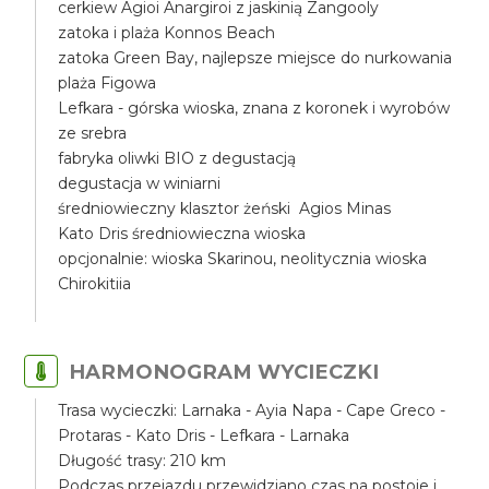
cerkiew Agioi Anargiroi z jaskinią Zangooly
zatoka i plaża Konnos Beach
zatoka Green Bay, najlepsze miejsce do nurkowania
plaża Figowa
Lefkara - górska wioska, znana z koronek i wyrobów
ze srebra
fabryka oliwki BIO z degustacją
degustacja w winiarni
średniowieczny klasztor żeński Agios Minas
Kato Dris średniowieczna wioska
opcjonalnie: wioska Skarinou, neolitycznia wioska
Chirokitiia
HARMONOGRAM WYCIECZKI
Trasa wycieczki: Larnaka - Ayia Napa - Cape Greco -
Protaras - Kato Dris - Lefkara - Larnaka
Długość trasy: 210 km
Podczas przejazdu przewidziano czas na postoje i