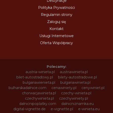
Destynacje
Polityka Prywatności
Regulamin strony
Zaloguj się
Kontakt
Usługi Internetowe
Oferta Współpracy
Polecamy:
austria-winieta.pl
austriawinieta.pl
bilet-autostradowy.pl
bilety-autostradowe.pl
bulgariawienieta.pl
bulgariawinieta.pl
bulharskadalnice.com
cenawiniety.pl
cenywiniet.pl
chorwacjawinieta.pl
czechy-winieta.pl
czechywinieta.pl
czechywiniety.pl
dalnicnipoplatky.com
dalnicniznamka.eu
digital-vignette.de
e-vignette.pl
e-winieta.eu