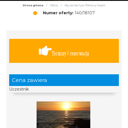
Strona główna
/
Oferta
/
Wycieczka Cypr Północny Expert
Numer oferty:
140/18107
Terminy / rezerwacja
Cena zawiera
Uczestnik