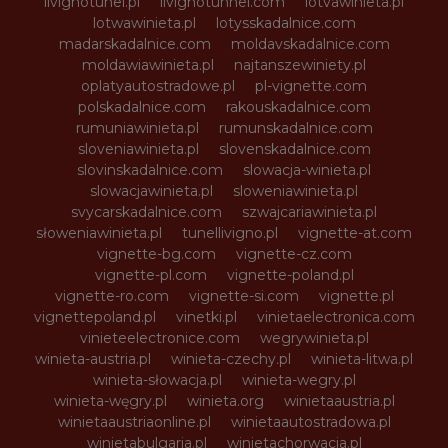
livignotunel.pl
livignotunnel.com
lotvawinieta.pl
lotwawinieta.pl
lotysskadalnice.com
madarskadalnice.com
moldavskadalnice.com
moldawiawinieta.pl
najtanszewiniety.pl
oplatyautostradowe.pl
pl-vignette.com
polskadalnice.com
rakouskadalnice.com
rumuniawinieta.pl
rumunskadalnice.com
sloveniawinieta.pl
slovenskadalnice.com
slovinskadalnice.com
slowacja-winieta.pl
slowacjawinieta.pl
sloweniawinieta.pl
svycarskadalnice.com
szwajcariawinieta.pl
słoweniawinieta.pl
tunellivigno.pl
vignette-at.com
vignette-bg.com
vignette-cz.com
vignette-pl.com
vignette-poland.pl
vignette-ro.com
vignette-si.com
vignette.pl
vignettepoland.pl
vinetki.pl
vinietaelectronica.com
vinieteelectronice.com
wegrywinieta.pl
winieta-austria.pl
winieta-czechy.pl
winieta-litwa.pl
winieta-słowacja.pl
winieta-wegry.pl
winieta-węgry.pl
winieta.org
winietaaustria.pl
winietaaustriaonline.pl
winietaautostradowa.pl
winietabulgaria.pl
winietachorwacja.pl