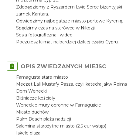
muzeum na Cyprze.
Zdobędziemy z Ryszardem Lwie Serce bizantyjski
zamek Kantara.
Odwiedzimy najbogatsze miasto portowe Kyrenię.
Spędzimy czas na starówce w Nikozji.
Sesja fotograficzna i wideo.
Poczujesz klimat najbardziej dzikiej części Cypru.
OPIS ZWIEDZANYCH MIEJSC
Famagusta stare miasto
Meczet Lali Mustafy Pasza, czyli katedra jakw Reims
Dom Wenecki
Bliźniacze kościoły
Weneckie mury obronne w Famaguście
Miasto duchów
Palm Beach plaża nadzieji
Salamina starożytne miasto (2.5 eur wstęp)
Iskele plaża