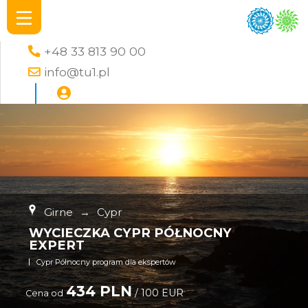
+48 33 813 90 00
info@tu1.pl
Girne
→
Cypr
WYCIECZKA CYPR PÓŁNOCNY
EXPERT
Cypr Północny program dla ekspertów
434 PLN
/ 100 EUR
Cena od