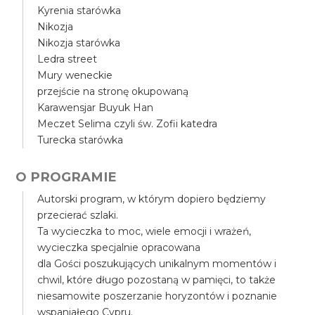
Kyrenia starówka
Nikozja
Nikozja starówka
Ledra street
Mury weneckie
przejście na stronę okupowaną
Karawensjar Buyuk Han
Meczet Selima czyli św. Zofii katedra
Turecka starówka
O PROGRAMIE
Autorski program, w którym dopiero będziemy
przecierać szlaki.
Ta wycieczka to moc, wiele emocji i wrażeń,
wycieczka specjalnie opracowana
dla Gości poszukujących unikalnym momentów i
chwil, które długo pozostaną w pamięci, to także
niesamowite poszerzanie horyzontów i poznanie
wspaniałego Cypru.