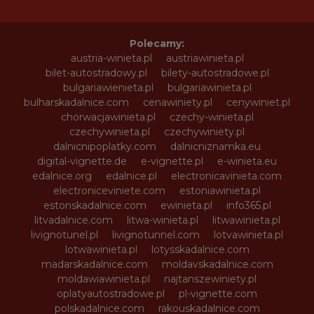
Polecamy:
austria-winieta.pl
austriawinieta.pl
bilet-autostradowy.pl
bilety-autostradowe.pl
bulgariawienieta.pl
bulgariawinieta.pl
bulharskadalnice.com
cenawiniety.pl
cenywiniet.pl
chorwacjawinieta.pl
czechy-winieta.pl
czechywinieta.pl
czechywiniety.pl
dalnicnipoplatky.com
dalnicniznamka.eu
digital-vignette.de
e-vignette.pl
e-winieta.eu
edalnice.org
edalnice.pl
electronicavinieta.com
electroniceviniete.com
estoniawinieta.pl
estonskadalnice.com
ewinieta.pl
info365.pl
litvadalnice.com
litwa-winieta.pl
litwawinieta.pl
livignotunel.pl
livignotunnel.com
lotvawinieta.pl
lotwawinieta.pl
lotysskadalnice.com
madarskadalnice.com
moldavskadalnice.com
moldawiawinieta.pl
najtanszewiniety.pl
oplatyautostradowe.pl
pl-vignette.com
polskadalnice.com
rakouskadalnice.com