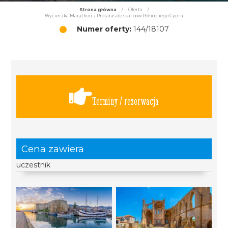
Strona główna
/
Oferta
/
Wycieczka Marathon z Protaras do skarbów Północnego Cypru
Numer oferty:
144/18107
Terminy / rezerwacja
Cena zawiera
uczestnik