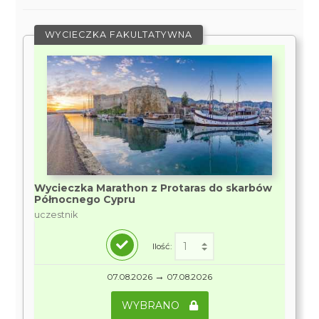
WYCIECZKA FAKULTATYWNA
Wycieczka Marathon z Protaras do skarbów
Północnego Cypru
uczestnik
Ilość:
→
07.08.2026
07.08.2026
WYBRANO