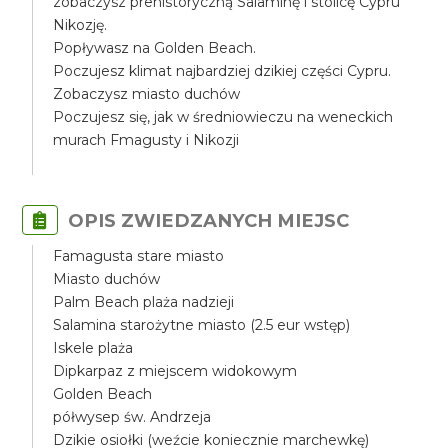
zobaczysz prehistoryczną Salaminę i stolicę Cypru
Nikozję.
Popływasz na Golden Beach.
Poczujesz klimat najbardziej dzikiej części Cypru.
Zobaczysz miasto duchów
Poczujesz się, jak w średniowieczu na weneckich
murach Fmagusty i Nikozji
OPIS ZWIEDZANYCH MIEJSC
Famagusta stare miasto
Miasto duchów
Palm Beach plaża nadzieji
Salamina starożytne miasto (2.5 eur wstęp)
Iskele plaża
Dipkarpaz z miejscem widokowym
Golden Beach
półwysep św. Andrzeja
Dzikie osiołki (weźcie koniecznie marchewkę)