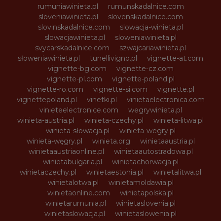
rumuniawinieta.pl
rumunskadalnice.com
sloveniawinieta.pl
slovenskadalnice.com
slovinskadalnice.com
slowacja-winieta.pl
slowacjawinieta.pl
sloweniawinieta.pl
svycarskadalnice.com
szwajcariawinieta.pl
słoweniawinieta.pl
tunellivigno.pl
vignette-at.com
vignette-bg.com
vignette-cz.com
vignette-pl.com
vignette-poland.pl
vignette-ro.com
vignette-si.com
vignette.pl
vignettepoland.pl
vinetki.pl
vinietaelectronica.com
vinieteelectronice.com
wegrywinieta.pl
winieta-austria.pl
winieta-czechy.pl
winieta-litwa.pl
winieta-słowacja.pl
winieta-wegry.pl
winieta-węgry.pl
winieta.org
winietaaustria.pl
winietaaustriaonline.pl
winietaautostradowa.pl
winietabulgaria.pl
winietachorwacja.pl
winietaczechy.pl
winietaestonia.pl
winietalitwa.pl
winietalotwa.pl
winietamoldawia.pl
winietaonline.com
winietapolska.pl
winietarumunia.pl
winietaslovenia.pl
winietaslowacja.pl
winietaslowenia.pl