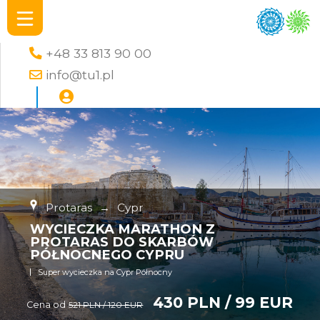
+48 33 813 90 00
info@tu1.pl
Protaras
→
Cypr
WYCIECZKA MARATHON Z
PROTARAS DO SKARBÓW
PÓŁNOCNEGO CYPRU
Super wycieczka na Cypr Północny
430 PLN / 99 EUR
Cena od
521 PLN / 120 EUR