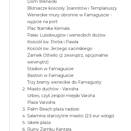
Dom Wenecki
Bliźniacze kościoły Joannitów i Templariuszy
Weneckie mury obronne w Famaguście -
wyjście na port
Plac Namika Kemala
Pałac Luisdwugów i weneckich dożów
Kościół św. Piotra i Pawła
Kościół św. Jerzego Łacińskiego
Zamek Othello (z zewnątrz, opcjonalnie
wewnątrz)
Stadion w Famaguście
Bastion w Famaguście
Trzy bramy weneckie do Famagusty
Miasto duchów - Varosha
Urbex, czyli zespół miejski Varoha
Plaża Varosha
Palm Beach plaża nadziei
Salamina starożytne miasto (2.5 eur wstęp)
Iskele plaża
Ruiny Zamku Kantara