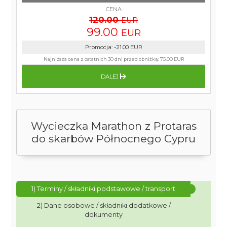
CENA
120.00
EUR
99.00
EUR
Promocja
:
-21.00
EUR
Najniższa cena z ostatnich 30 dni przed obniżką:
75.00 EUR
DALEJ
Wycieczka Marathon z Protaras
do skarbów Północnego Cypru
1) Terminy / składniki podstawowe / transport
2) Dane osobowe / składniki dodatkowe /
dokumenty