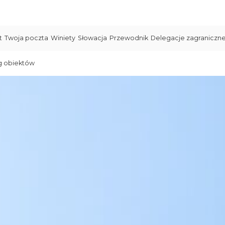
t
Twoja poczta
Winiety
Słowacja
Przewodnik
Delegacje zagraniczn
g obiektów