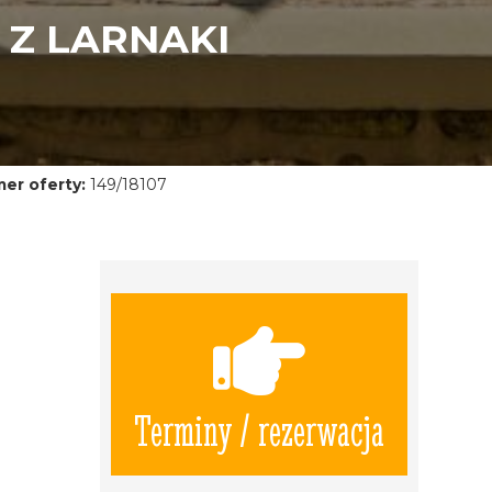
 Z LARNAKI
er oferty:
149/18107
Terminy / rezerwacja