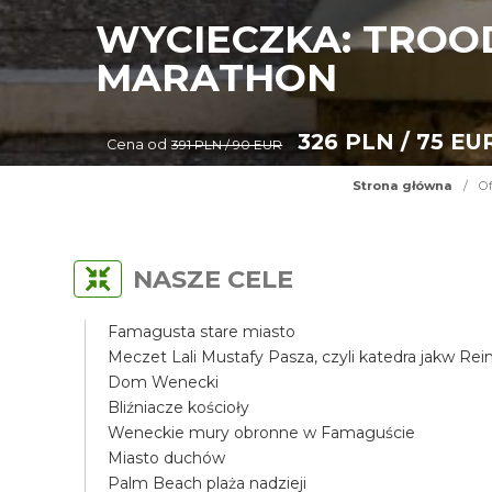
WYCIECZKA: TROO
MARATHON
326 PLN / 75 EU
Cena od
391 PLN / 90 EUR
Strona główna
/
Of
NASZE CELE
Famagusta stare miasto
Meczet Lali Mustafy Pasza, czyli katedra jakw Re
Dom Wenecki
Bliźniacze kościoły
Weneckie mury obronne w Famaguście
Miasto duchów
Palm Beach plaża nadzieji