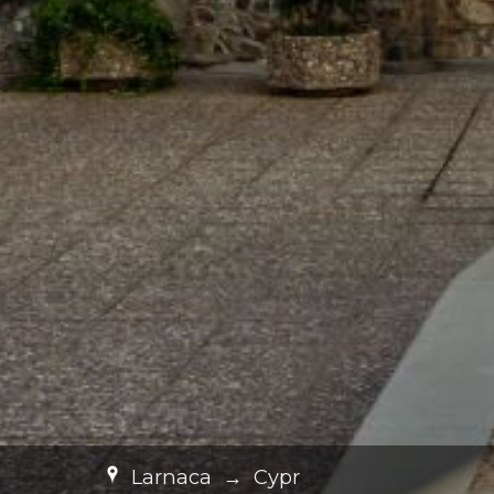
Larnaca
→
Cypr