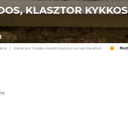
DOS, KLASZTOR KYKKOS
R
Num
erta
/
Wycieczka: Troodos, klasztor Kykkos z Larnaki Marathon
ims