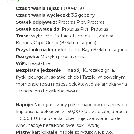
Czas trwania rejsu:
10:00-13:30
Czas trwania wycieczki:
3,5 godziny
Statek odpływa z:
Protaras Pier, Protaras
Statek powraca do:
Protaras Pier, Protaras
Trasa:
Wybrzeże Protaras, Famagusta, Zatoka
Konnos, Cape Greco (Błękitna Laguna)
Przystanki na kąpiel:
2, Turtle Bay i Błękitna Laguna
Rozrywka:
Muzyka przestrzenna
WiFi:
Bezpłatne
Bezpłatne jedzenie i 1 napój:
Kurczak z grilla,
frytki, pourgouri, sałatka, chleb i Tatziki. W dowolnym
momencie rejsu możesz delektować się lampką wina
lub napojem bezalkoholowym.
Napoje:
Nieograniczony pakiet napojów dostępny do
kupienia na pokładzie za 50,00 EUR za osobę dorosłą
i 10,00 EUR za dziecko. obejmuje czerwone i białe
wino, napoje bezalkoholowe, soki i wodę.
Płatny bar:
koktajle, napoje spirytusowe, piwo,