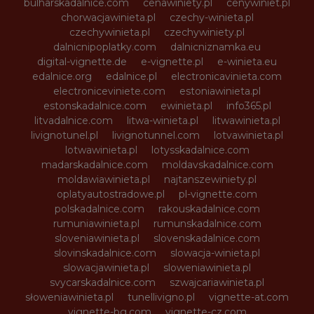
bulharskadalnice.com
cenawiniety.pl
cenywiniet.pl
chorwacjawinieta.pl
czechy-winieta.pl
czechywinieta.pl
czechywiniety.pl
dalnicnipoplatky.com
dalnicniznamka.eu
digital-vignette.de
e-vignette.pl
e-winieta.eu
edalnice.org
edalnice.pl
electronicavinieta.com
electroniceviniete.com
estoniawinieta.pl
estonskadalnice.com
ewinieta.pl
info365.pl
litvadalnice.com
litwa-winieta.pl
litwawinieta.pl
livignotunel.pl
livignotunnel.com
lotvawinieta.pl
lotwawinieta.pl
lotysskadalnice.com
madarskadalnice.com
moldavskadalnice.com
moldawiawinieta.pl
najtanszewiniety.pl
oplatyautostradowe.pl
pl-vignette.com
polskadalnice.com
rakouskadalnice.com
rumuniawinieta.pl
rumunskadalnice.com
sloveniawinieta.pl
slovenskadalnice.com
slovinskadalnice.com
slowacja-winieta.pl
slowacjawinieta.pl
sloweniawinieta.pl
svycarskadalnice.com
szwajcariawinieta.pl
słoweniawinieta.pl
tunellivigno.pl
vignette-at.com
vignette-bg.com
vignette-cz.com