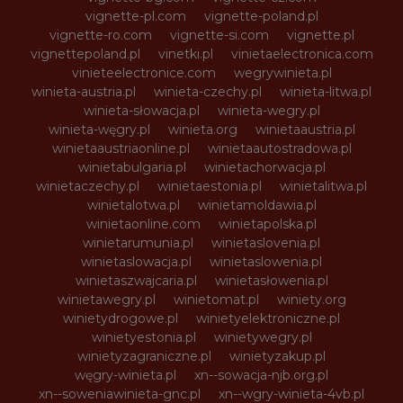
vignette-pl.com
vignette-poland.pl
vignette-ro.com
vignette-si.com
vignette.pl
vignettepoland.pl
vinetki.pl
vinietaelectronica.com
vinieteelectronice.com
wegrywinieta.pl
winieta-austria.pl
winieta-czechy.pl
winieta-litwa.pl
winieta-słowacja.pl
winieta-wegry.pl
winieta-węgry.pl
winieta.org
winietaaustria.pl
winietaaustriaonline.pl
winietaautostradowa.pl
winietabulgaria.pl
winietachorwacja.pl
winietaczechy.pl
winietaestonia.pl
winietalitwa.pl
winietalotwa.pl
winietamoldawia.pl
winietaonline.com
winietapolska.pl
winietarumunia.pl
winietaslovenia.pl
winietaslowacja.pl
winietaslowenia.pl
winietaszwajcaria.pl
winietasłowenia.pl
winietawegry.pl
winietomat.pl
winiety.org
winietydrogowe.pl
winietyelektroniczne.pl
winietyestonia.pl
winietywegry.pl
winietyzagraniczne.pl
winietyzakup.pl
węgry-winieta.pl
xn--sowacja-njb.org.pl
xn--soweniawinieta-gnc.pl
xn--wgry-winieta-4vb.pl