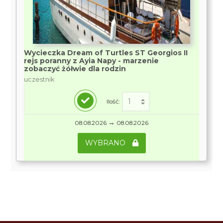
Wycieczka Dream of Turtles ST Georgios II
rejs poranny z Ayia Napy - marzenie
zobaczyć żółwie dla rodzin
uczestnik
Ilość:
→
08.08.2026
08.08.2026
WYBRANO