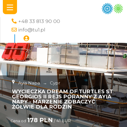
+48 33 813 90 00
info@tu1.pl
Ayia Napa
→
Cypr
WYCIECZKA DREAM OF TURTLES ST
GEORGIOS II REJS PORANNY Z AYIA
NAPY - MARZENIE ZOBACZYĆ
ŻÓŁWIE DLA RODZIN
178 PLN
/ 41 EUR
Cena od