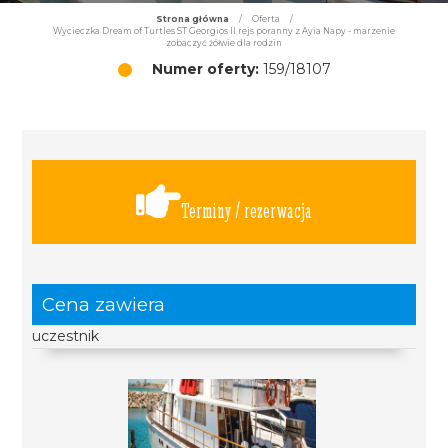
Strona główna
/
Oferta
/
Wycieczka Dream of Turtles ST Georgios II rejs poranny z Ayia Napy - marzenie
zobaczyć żółwie dla rodzin
Numer oferty:
159/18107
Terminy / rezerwacja
Cena zawiera
uczestnik