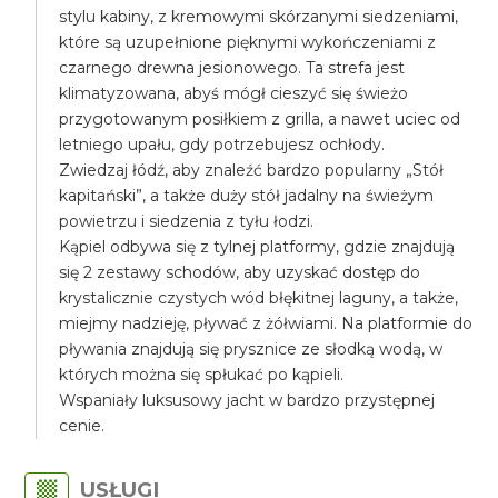
stylu kabiny, z kremowymi skórzanymi siedzeniami,
które są uzupełnione pięknymi wykończeniami z
czarnego drewna jesionowego. Ta strefa jest
klimatyzowana, abyś mógł cieszyć się świeżo
przygotowanym posiłkiem z grilla, a nawet uciec od
letniego upału, gdy potrzebujesz ochłody.
Zwiedzaj łódź, aby znaleźć bardzo popularny „Stół
kapitański”, a także duży stół jadalny na świeżym
powietrzu i siedzenia z tyłu łodzi.
Kąpiel odbywa się z tylnej platformy, gdzie znajdują
się 2 zestawy schodów, aby uzyskać dostęp do
krystalicznie czystych wód błękitnej laguny, a także,
miejmy nadzieję, pływać z żółwiami. Na platformie do
pływania znajdują się prysznice ze słodką wodą, w
których można się spłukać po kąpieli.
Wspaniały luksusowy jacht w bardzo przystępnej
cenie.
USŁUGI