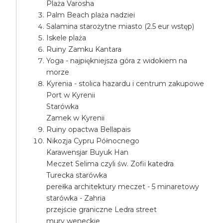
Plaża Varosha
Palm Beach plaża nadziei
Salamina starożytne miasto (2.5 eur wstęp)
Iskele plaża
Ruiny Zamku Kantara
Yoga - najpiękniejsza góra z widokiem na
morze
Kyrenia - stolica hazardu i centrum zakupowe
Port w Kyrenii
Starówka
Zamek w Kyrenii
Ruiny opactwa Bellapais
Nikozja Cypru Północnego
Karawensjar Buyuk Han
Meczet Selima czyli św. Zofii katedra
Turecka starówka
perełka architektury meczet - 5 minaretowy
starówka - Zahria
przejście graniczne Ledra street
mury weneckie