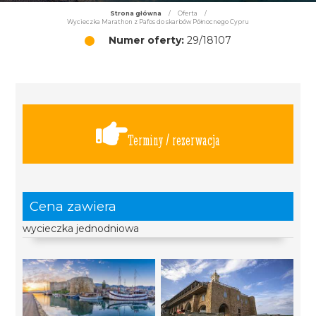
Strona główna
/
Oferta
/
Wycieczka Marathon z Pafos do skarbów Północnego Cypru
Numer oferty:
29/18107
Terminy / rezerwacja
Cena zawiera
wycieczka jednodniowa