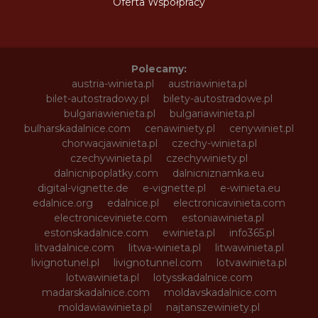
Oferta Współpracy
Polecamy:
austria-winieta.pl
austriawinieta.pl
bilet-autostradowy.pl
bilety-autostradowe.pl
bulgariawienieta.pl
bulgariawinieta.pl
bulharskadalnice.com
cenawiniety.pl
cenywiniet.pl
chorwacjawinieta.pl
czechy-winieta.pl
czechywinieta.pl
czechywiniety.pl
dalnicnipoplatky.com
dalnicniznamka.eu
digital-vignette.de
e-vignette.pl
e-winieta.eu
edalnice.org
edalnice.pl
electronicavinieta.com
electroniceviniete.com
estoniawinieta.pl
estonskadalnice.com
ewinieta.pl
info365.pl
litvadalnice.com
litwa-winieta.pl
litwawinieta.pl
livignotunel.pl
livignotunnel.com
lotvawinieta.pl
lotwawinieta.pl
lotysskadalnice.com
madarskadalnice.com
moldavskadalnice.com
moldawiawinieta.pl
najtanszewiniety.pl