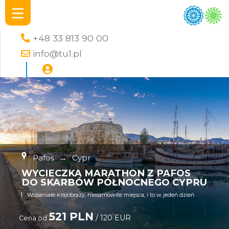
+48 33 813 90 00
info@tu1.pl
Pafos
→
Cypr
WYCIECZKA MARATHON Z PAFOS
DO SKARBÓW PÓŁNOCNEGO CYPRU
Wspaniałe krajobrazy, niesamowite miejsca, i to w jedeń dzień
521 PLN
/ 120 EUR
Cena od