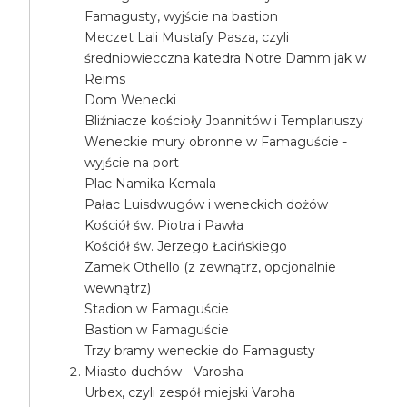
Famagusty, wyjście na bastion
Meczet Lali Mustafy Pasza, czyli
średniowiecczna katedra Notre Damm jak w
Reims
Dom Wenecki
Bliźniacze kościoły Joannitów i Templariuszy
Weneckie mury obronne w Famaguście -
wyjście na port
Plac Namika Kemala
Pałac Luisdwugów i weneckich dożów
Kościół św. Piotra i Pawła
Kościół św. Jerzego Łacińskiego
Zamek Othello (z zewnątrz, opcjonalnie
wewnątrz)
Stadion w Famaguście
Bastion w Famaguście
Trzy bramy weneckie do Famagusty
Miasto duchów - Varosha
Urbex, czyli zespół miejski Varoha