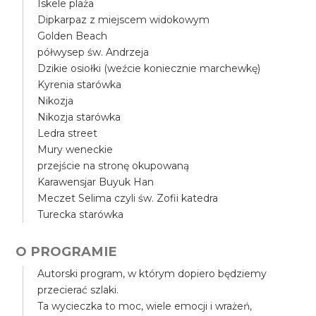
Iskele plaża
Dipkarpaz z miejscem widokowym
Golden Beach
półwysep św. Andrzeja
Dzikie osiołki (weźcie koniecznie marchewkę)
Kyrenia starówka
Nikozja
Nikozja starówka
Ledra street
Mury weneckie
przejście na stronę okupowaną
Karawensjar Buyuk Han
Meczet Selima czyli św. Zofii katedra
Turecka starówka
O PROGRAMIE
Autorski program, w którym dopiero będziemy
przecierać szlaki.
Ta wycieczka to moc, wiele emocji i wrażeń,