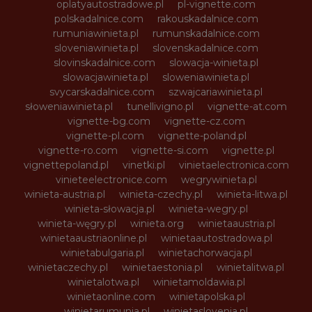
oplatyautostradowe.pl
pl-vignette.com
polskadalnice.com
rakouskadalnice.com
rumuniawinieta.pl
rumunskadalnice.com
sloveniawinieta.pl
slovenskadalnice.com
slovinskadalnice.com
slowacja-winieta.pl
slowacjawinieta.pl
sloweniawinieta.pl
svycarskadalnice.com
szwajcariawinieta.pl
słoweniawinieta.pl
tunellivigno.pl
vignette-at.com
vignette-bg.com
vignette-cz.com
vignette-pl.com
vignette-poland.pl
vignette-ro.com
vignette-si.com
vignette.pl
vignettepoland.pl
vinetki.pl
vinietaelectronica.com
vinieteelectronice.com
wegrywinieta.pl
winieta-austria.pl
winieta-czechy.pl
winieta-litwa.pl
winieta-słowacja.pl
winieta-wegry.pl
winieta-węgry.pl
winieta.org
winietaaustria.pl
winietaaustriaonline.pl
winietaautostradowa.pl
winietabulgaria.pl
winietachorwacja.pl
winietaczechy.pl
winietaestonia.pl
winietalitwa.pl
winietalotwa.pl
winietamoldawia.pl
winietaonline.com
winietapolska.pl
winietarumunia.pl
winietaslovenia.pl