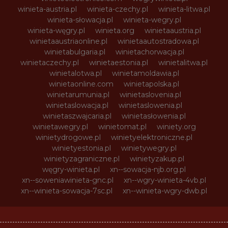
winieta-austria.pl
winieta-czechy.pl
winieta-litwa.pl
winieta-słowacja.pl
winieta-wegry.pl
winieta-węgry.pl
winieta.org
winietaaustria.pl
winietaaustriaonline.pl
winietaautostradowa.pl
winietabulgaria.pl
winietachorwacja.pl
winietaczechy.pl
winietaestonia.pl
winietalitwa.pl
winietalotwa.pl
winietamoldawia.pl
winietaonline.com
winietapolska.pl
winietarumunia.pl
winietaslovenia.pl
winietaslowacja.pl
winietaslowenia.pl
winietaszwajcaria.pl
winietasłowenia.pl
winietawegry.pl
winietomat.pl
winiety.org
winietydrogowe.pl
winietyelektroniczne.pl
winietyestonia.pl
winietywegry.pl
winietyzagraniczne.pl
winietyzakup.pl
węgry-winieta.pl
xn--sowacja-njb.org.pl
xn--soweniawinieta-gnc.pl
xn--wgry-winieta-4vb.pl
xn--winieta-sowacja-7sc.pl
xn--winieta-wgry-dwb.pl