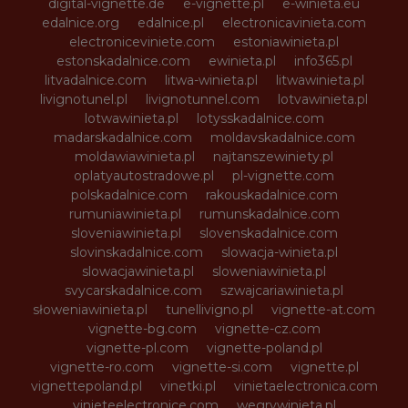
digital-vignette.de
e-vignette.pl
e-winieta.eu
edalnice.org
edalnice.pl
electronicavinieta.com
electroniceviniete.com
estoniawinieta.pl
estonskadalnice.com
ewinieta.pl
info365.pl
litvadalnice.com
litwa-winieta.pl
litwawinieta.pl
livignotunel.pl
livignotunnel.com
lotvawinieta.pl
lotwawinieta.pl
lotysskadalnice.com
madarskadalnice.com
moldavskadalnice.com
moldawiawinieta.pl
najtanszewiniety.pl
oplatyautostradowe.pl
pl-vignette.com
polskadalnice.com
rakouskadalnice.com
rumuniawinieta.pl
rumunskadalnice.com
sloveniawinieta.pl
slovenskadalnice.com
slovinskadalnice.com
slowacja-winieta.pl
slowacjawinieta.pl
sloweniawinieta.pl
svycarskadalnice.com
szwajcariawinieta.pl
słoweniawinieta.pl
tunellivigno.pl
vignette-at.com
vignette-bg.com
vignette-cz.com
vignette-pl.com
vignette-poland.pl
vignette-ro.com
vignette-si.com
vignette.pl
vignettepoland.pl
vinetki.pl
vinietaelectronica.com
vinieteelectronice.com
wegrywinieta.pl