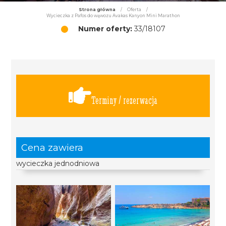
Strona główna
/
Oferta
/
Wycieczka z Pafos do wąwozu Avakas Kanyon Mini Marathon
Numer oferty:
33/18107
Terminy / rezerwacja
Cena zawiera
wycieczka jednodniowa