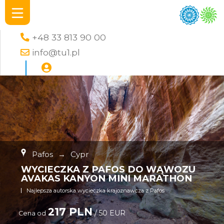
+48 33 813 90 00
info@tu1.pl
Pafos
→
Cypr
WYCIECZKA Z PAFOS DO WĄWOZU
AVAKAS KANYON MINI MARATHON
Najlepsza autorska wycieczka krajoznawcza z Pafos
217 PLN
/ 50 EUR
Cena od