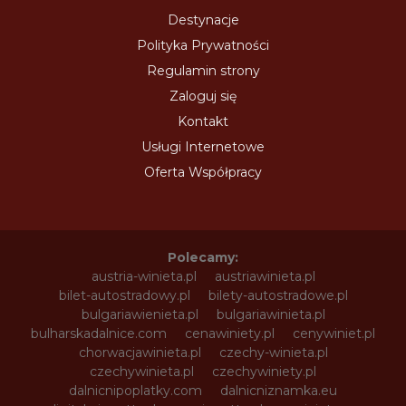
Destynacje
Polityka Prywatności
Regulamin strony
Zaloguj się
Kontakt
Usługi Internetowe
Oferta Współpracy
Polecamy:
austria-winieta.pl
austriawinieta.pl
bilet-autostradowy.pl
bilety-autostradowe.pl
bulgariawienieta.pl
bulgariawinieta.pl
bulharskadalnice.com
cenawiniety.pl
cenywiniet.pl
chorwacjawinieta.pl
czechy-winieta.pl
czechywinieta.pl
czechywiniety.pl
dalnicnipoplatky.com
dalnicniznamka.eu