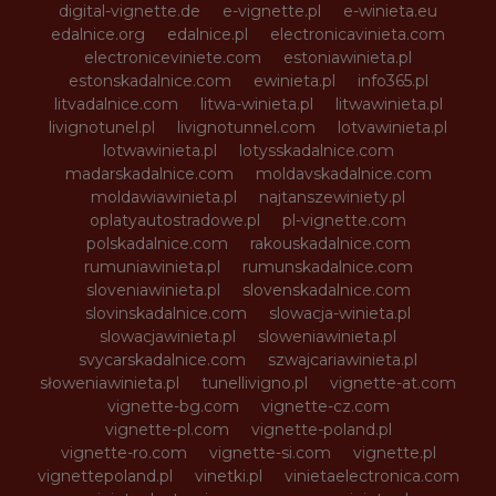
digital-vignette.de
e-vignette.pl
e-winieta.eu
edalnice.org
edalnice.pl
electronicavinieta.com
electroniceviniete.com
estoniawinieta.pl
estonskadalnice.com
ewinieta.pl
info365.pl
litvadalnice.com
litwa-winieta.pl
litwawinieta.pl
livignotunel.pl
livignotunnel.com
lotvawinieta.pl
lotwawinieta.pl
lotysskadalnice.com
madarskadalnice.com
moldavskadalnice.com
moldawiawinieta.pl
najtanszewiniety.pl
oplatyautostradowe.pl
pl-vignette.com
polskadalnice.com
rakouskadalnice.com
rumuniawinieta.pl
rumunskadalnice.com
sloveniawinieta.pl
slovenskadalnice.com
slovinskadalnice.com
slowacja-winieta.pl
slowacjawinieta.pl
sloweniawinieta.pl
svycarskadalnice.com
szwajcariawinieta.pl
słoweniawinieta.pl
tunellivigno.pl
vignette-at.com
vignette-bg.com
vignette-cz.com
vignette-pl.com
vignette-poland.pl
vignette-ro.com
vignette-si.com
vignette.pl
vignettepoland.pl
vinetki.pl
vinietaelectronica.com