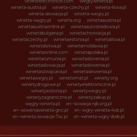
vinieteelectronice.com
wegrywinieta.pl
winieta-austria.pl
winieta-czechy.pl
winieta-litwa.pl
winieta-słowacja.pl
winieta-wegry.pl
winieta-węgry.pl
winieta.org
winietaaustria.pl
winietaaustriaonline.pl
winietaautostradowa.pl
winietabulgaria.pl
winietachorwacja.pl
winietaczechy.pl
winietaestonia.pl
winietalitwa.pl
winietalotwa.pl
winietamoldawia.pl
winietaonline.com
winietapolska.pl
winietarumunia.pl
winietaslovenia.pl
winietaslowacja.pl
winietaslowenia.pl
winietaszwajcaria.pl
winietasłowenia.pl
winietawegry.pl
winietomat.pl
winiety.org
winietydrogowe.pl
winietyelektroniczne.pl
winietyestonia.pl
winietywegry.pl
winietyzagraniczne.pl
winietyzakup.pl
węgry-winieta.pl
xn--sowacja-njb.org.pl
xn--soweniawinieta-gnc.pl
xn--wgry-winieta-4vb.pl
xn--winieta-sowacja-7sc.pl
xn--winieta-wgry-dwb.pl