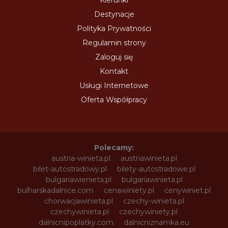
Kierunki
Destynacje
Polityka Prywatności
Regulamin strony
Zaloguj się
Kontakt
Usługi Internetowe
Oferta Współpracy
Polecamy:
austria-winieta.pl
austriawinieta.pl
bilet-autostradowy.pl
bilety-autostradowe.pl
bulgariawienieta.pl
bulgariawinieta.pl
bulharskadalnice.com
cenawiniety.pl
cenywiniet.pl
chorwacjawinieta.pl
czechy-winieta.pl
czechywinieta.pl
czechywiniety.pl
dalnicnipoplatky.com
dalnicniznamka.eu