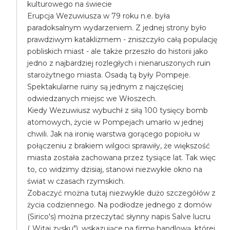
kulturowego na świecie
Erupcja Wezuwiusza w 79 roku n.e. była
paradoksalnym wydarzeniem. Z jednej strony było
prawdziwym kataklizmem - zniszczyło całą populację
pobliskich miast - ale także przeszło do historii jako
jedno z najbardziej rozległych i nienaruszonych ruin
starożytnego miasta. Osadą tą były Pompeje.
Spektakularne ruiny są jednym z najczęściej
odwiedzanych miejsc we Włoszech.
Kiedy Wezuwiusz wybuchł z siłą 100 tysięcy bomb
atomowych, życie w Pompejach umarło w jednej
chwili. Jak na ironię warstwa gorącego popiołu w
połączeniu z brakiem wilgoci sprawiły, że większość
miasta została zachowana przez tysiące lat. Tak więc
to, co widzimy dzisiaj, stanowi niezwykłe okno na
świat w czasach rzymskich.
Zobaczyć można tutaj niezwykle dużo szczegółów z
życia codziennego. Na podłodze jednego z domów
(Sirico's) można przeczytać słynny napis Salve lucru
(„Witaj zysku"), wskazujące na firmę handlową, której