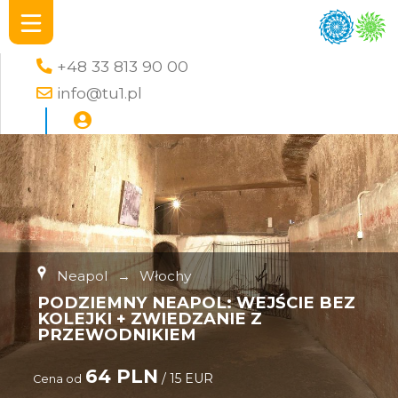
+48 33 813 90 00
info@tu1.pl
Neapol
→
Włochy
PODZIEMNY NEAPOL: WEJŚCIE BEZ
KOLEJKI + ZWIEDZANIE Z
PRZEWODNIKIEM
64 PLN
/ 15 EUR
Cena od