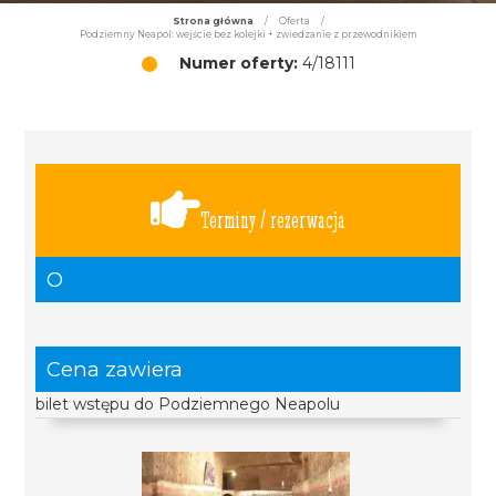
Strona główna
/
Oferta
/
Podziemny Neapol: wejście bez kolejki + zwiedzanie z przewodnikiem
Numer oferty:
4/18111
Terminy / rezerwacja
O
Cena zawiera
bilet wstępu do Podziemnego Neapolu