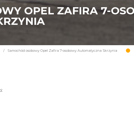
WY OPEL ZAFIRA 7-O
KRZYNIA
a
/
Samochód osobowy Opel Zafira 7-osobowy Automatyczna Skrzynia
i: