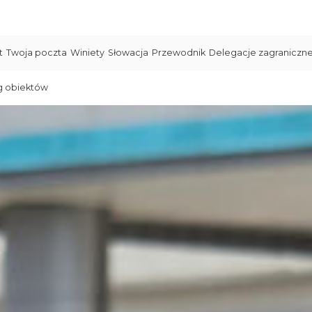
t
Twoja poczta
Winiety
Słowacja
Przewodnik
Delegacje zagraniczn
g obiektów