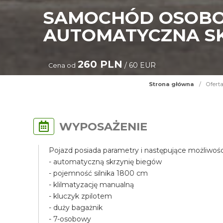
SAMOCHÓD OSOBO
AUTOMATYCZNA S
260 PLN
/ 60 EUR
Cena od
Strona główna
/
Ofert
WYPOSAŻENIE
Pojazd posiada parametry i następujące możliwośc
- automatyczną skrzynię biegów
- pojemność silnika 1800 cm
- klilmatyzację manualną
- kluczyk zpilotem
- duży bagażnik
- 7-osobowy