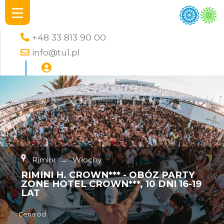
+48 33 813 90 00
info@tu1.pl
Rimini
→
Włochy
RIMINI H. CROWN*** - OBÓZ PARTY
ZONE HOTEL CROWN***, 10 DNI 16-19
LAT
Cena od