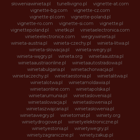
słoweniawinieta.pl
tunellivigno.pl
vignette-at.com
vignette-bg.com
vignette-cz.com
vignette-pl.com
vignette-poland.pl
vignette-ro.com
vignette-si.com
vignette.pl
vignettepoland.pl
vinetki.pl
vinietaelectronica.com
vinieteelectronice.com
wegrywinieta.pl
winieta-austria.pl
winieta-czechy.pl
winieta-litwa.pl
winieta-słowacja.pl
winieta-wegry.pl
winieta-węgry.pl
winieta.org
winietaaustria.pl
winietaaustriaonline.pl
winietaautostradowa.pl
winietabulgaria.pl
winietachorwacja.pl
winietaczechy.pl
winietaestonia.pl
winietalitwa.pl
winietalotwa.pl
winietamoldawia.pl
winietaonline.com
winietapolska.pl
winietarumunia.pl
winietaslovenia.pl
winietaslowacja.pl
winietaslowenia.pl
winietaszwajcaria.pl
winietasłowenia.pl
winietawegry.pl
winietomat.pl
winiety.org
winietydrogowe.pl
winietyelektroniczne.pl
winietyestonia.pl
winietywegry.pl
winietyzagraniczne.pl
winietyzakup.pl