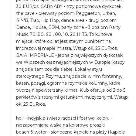
30 EUR/os. CARNABY - trzy poziomowa dyskotek,
the cave - pierwszy poziom Reggaeton, Urban,
R'N'B, Trap, Hip Hop, dance area - drugi poziom
Dance, House, EDM, party zone - 3 poziom Party
Music 70, 80, 90 , 00, 10, 20 HITS. To kultowe
miejsce, które od lat jest stałym punktem na
imprezowej mapie miasta. Wstęp ok. 25 EUR/os.
BAIA IMPERIALE - jedna z największych dyskotek
we Włoszech oraz najładniejszych w Europie, każdy
znajdzie tam coś dla siebie. Lokal w stylu
starożytnego Rzymu, znajdziecie w nim fontanny,
basen, posągi, ogromne rzymskie kolumny, które
tworzą niepowtarzany klimat. Klub oferuje od 2 do 5
parkietów z różnymi gatunkami muzycznymi. Wstęp
ok. 25 EUR/os.
holi - indyjskie święto radości i festiwal koloru -
niezapomniana walka na kolorowe proszki
beach & water - słoneczne kąpiele na plaży i kąpiele