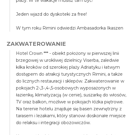
plaży. W te wakacje musisz tam być!
Jeden wjazd do dyskoteki za free!
W tym roku Rimini odwiedzi Ambasadorka Ikaszen
ZAKWATEROWANIE
Hotel Crown *** - obiekt położony w pierwszej linii
brzegowej w urokliwej dzielnicy Viserba, zaledwie
kilka kroków od szerokiej plaży Adriatyku i łatwym
dostępem do atrakcji turystycznych Rimini, a także
do licznych restauracji i sklepów. Zakwaterowanie w
pokojach 2-,3-,4-,5-osobowych wyposażonych w
łazienkę, klimatyzacją (w cenie), suszarkę do włosów,
TV oraz balkon, możliwe w pokojach łóżka piętrowe.
Na terenie hotelu znajduje się basen zewnętrzny z
tarasem i leżakami, który stanowi doskonałe miejsce
do relaksu i integracji obozowiczów.