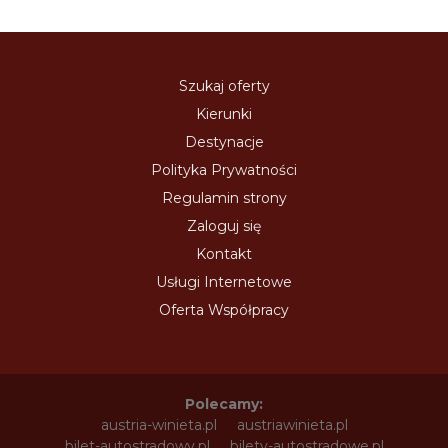
Szukaj oferty
Kierunki
Destynacje
Polityka Prywatności
Regulamin strony
Zaloguj się
Kontakt
Usługi Internetowe
Oferta Współpracy
Polecamy:
austria-winieta.pl
austriawinieta.pl
bilet-autostradowy.pl
bilety-autostradowe.pl