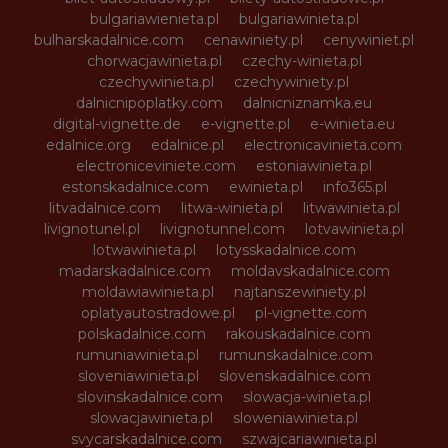
bulgariawienieta.pl
bulgariawinieta.pl
bulharskadalnice.com
cenawiniety.pl
cenywiniet.pl
chorwacjawinieta.pl
czechy-winieta.pl
czechywinieta.pl
czechywiniety.pl
dalnicnipoplatky.com
dalnicniznamka.eu
digital-vignette.de
e-vignette.pl
e-winieta.eu
edalnice.org
edalnice.pl
electronicavinieta.com
electroniceviniete.com
estoniawinieta.pl
estonskadalnice.com
ewinieta.pl
info365.pl
litvadalnice.com
litwa-winieta.pl
litwawinieta.pl
livignotunel.pl
livignotunnel.com
lotvawinieta.pl
lotwawinieta.pl
lotysskadalnice.com
madarskadalnice.com
moldavskadalnice.com
moldawiawinieta.pl
najtanszewiniety.pl
oplatyautostradowe.pl
pl-vignette.com
polskadalnice.com
rakouskadalnice.com
rumuniawinieta.pl
rumunskadalnice.com
sloveniawinieta.pl
slovenskadalnice.com
slovinskadalnice.com
slowacja-winieta.pl
slowacjawinieta.pl
sloweniawinieta.pl
svycarskadalnice.com
szwajcariawinieta.pl