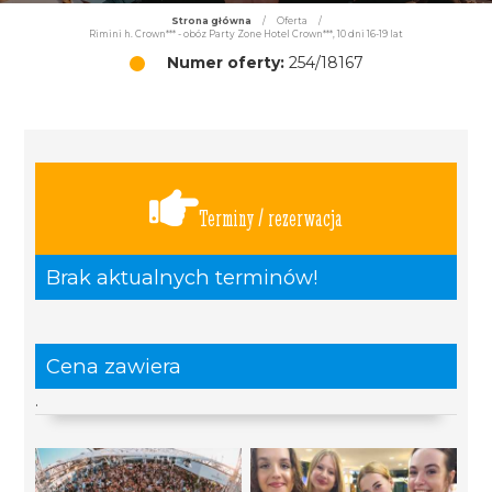
Strona główna
/
Oferta
/
Rimini h. Crown*** - obóz Party Zone Hotel Crown***, 10 dni 16-19 lat
Numer oferty:
254/18167
Terminy / rezerwacja
Brak aktualnych terminów!
Cena zawiera
.