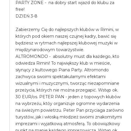
PARTY ZONE - na dobry start wjazd do klubu za
free!
DZIEŃ 3-8
Zabierzemy Cię do najlepszych klubów w Rimini, w
których pod okiem naszej czujnej kadry, bawić się
będziesz w rytmach najlepszej klubowej muzyki w
międzynarodowym towarzystwie.
ALTROMONDO - absolutny must dla każdego, kto
odwiedza Rimini! To największy klub w mieście,
słynący z kultowego Piana Party. Altromondo
zachwyca swoimi spektakularnymi efektami
wizualnymi i muzycznymi, tworząc niezapomniane
przeżycia, których nie można przegapić. Wstęp ok.
30 EUR/os. PETER PAN - jeden z topowych klubów
na wybrzeżu, któy organizuje ogromne wydarzenia
na świeżym powietrzu. Peter Pan przyciaga zarówno
turystów, jak i włoską młodzież swoimi znakomitymi
imprezami i wyjatkową atmosferą. To obowiązkowy
punkt na mapie każdego imprezowicza. Wstęp ok.