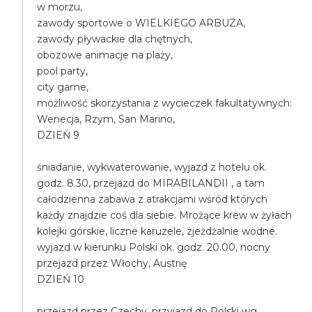
w morzu,
zawody sportowe o WIELKIEGO ARBUZA,
zawody pływackie dla chętnych,
obozowe animacje na plaży,
pool party,
city game,
możliwość skorzystania z wycieczek fakultatywnych:
Wenecja, Rzym, San Marino,
DZIEŃ 9
śniadanie, wykwaterowanie, wyjazd z hotelu ok.
godz. 8.30, przejazd do MIRABILANDII , a tam
całodzienna zabawa z atrakcjami wśród których
każdy znajdzie coś dla siebie. Mrożące krew w żyłach
kolejki górskie, liczne karuzele, zjeżdżalnie wodne.
wyjazd w kierunku Polski ok. godz. 20.00, nocny
przejazd przez Włochy, Austrię
DZIEŃ 10
przejazd przez Czechy, przyjazd do Polski wg