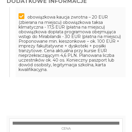
DODATKOWE INFORMACJE
obowiązkowa kaucja zwrotna – 20 EUR
(zbierana na miejscu)
obowiązkowa taksa
klimatyczna - 17,5 EUR (płatna na miejscu)
obowiązkowa dopłata programowa obejmująca
wstęp do Mirabilandii - 30 EUR (płatna na miejscu)
Proponowane min. kieszonkowe – ok. 100 EUR +
imprezy fakultatywne + dyskoteki + posiłki
tranzytowe. Cena aktualna przy kursie EUR
nieprzekraczającym 4,6 PLN. Planowana liczba
uczestników ok. 40 os. Konieczny paszport lub
dowód osobisty, legitymacja szkolna, karta
kwalifikacyjna.
CENA