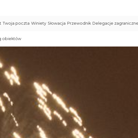
t
Twoja poczta
Winiety
Słowacja
Przewodnik
Delegacje zagraniczn
g obiektów