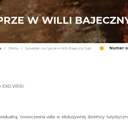
PRZE W WILLI BAJECZN
Numer o
a
/
Oferta
/
Sylwester na Cyprze w Willi Bajeczny Cypr
cy EXO VRISI.
widualną, nowoczesna willa w eksluzywnej dzielnicy turystyczn