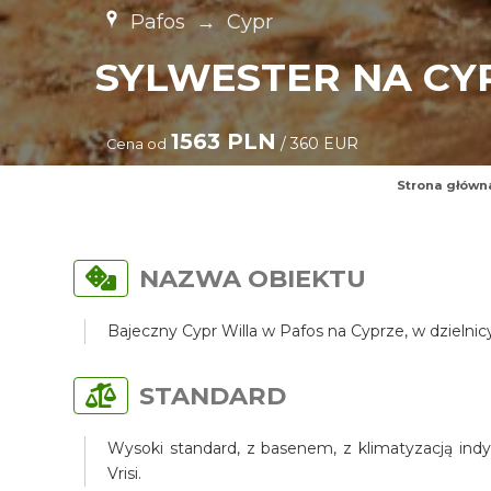
Pafos
→
Cypr
SYLWESTER NA CY
1563 PLN
/ 360 EUR
Cena od
Strona główn
NAZWA OBIEKTU
Bajeczny Cypr Willa w Pafos na Cyprze, w dzielni
STANDARD
Wysoki standard, z basenem, z klimatyzacją indy
Vrisi.