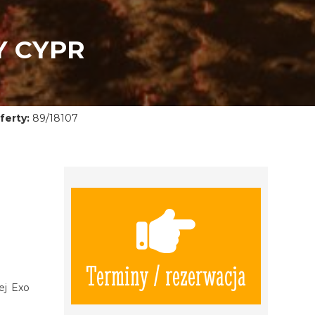
Y CYPR
ferty:
89/18107
Terminy / rezerwacja
ej Exo