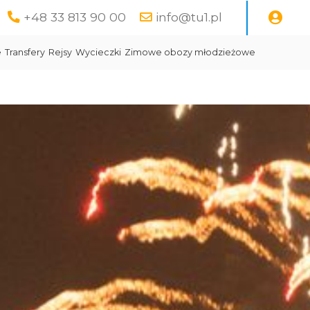
+48 33 813 90 00
info@tu1.pl
e
Transfery
Rejsy
Wycieczki
Zimowe obozy młodzieżowe