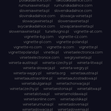
polskadalnice.com
rakouskadalnice.com
rumuniawinieta.pl
rumunskadalnice.com
sloveniawinieta.pl
slovenskadalnice.com
slovinskadalnice.com
slowacja-winieta.pl
slowacjawinieta.pl
sloweniawinieta.pl
svycarskadalnice.com
szwajcariawinieta.pl
słoweniawinieta.pl
tunellivigno.pl
vignette-at.com
vignette-bg.com
vignette-cz.com
vignette-pl.com
vignette-poland.pl
vignette-ro.com
vignette-si.com
vignette.pl
vignettepoland.pl
vinetki.pl
vinietaelectronica.com
vinieteelectronice.com
wegrywinieta.pl
winieta-austria.pl
winieta-czechy.pl
winieta-litwa.pl
winieta-słowacja.pl
winieta-wegry.pl
winieta-węgry.pl
winieta.org
winietaaustria.pl
winietaaustriaonline.pl
winietaautostradowa.pl
winietabulgaria.pl
winietachorwacja.pl
winietaczechy.pl
winietaestonia.pl
winietalitwa.pl
winietalotwa.pl
winietamoldawia.pl
winietaonline.com
winietapolska.pl
winietarumunia.pl
winietaslovenia.pl
winietaslowacja.pl
winietaslowenia.pl