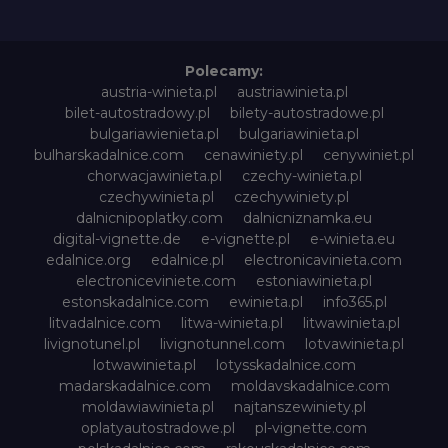
Polecamy:
austria-winieta.pl
austriawinieta.pl
bilet-autostradowy.pl
bilety-autostradowe.pl
bulgariawienieta.pl
bulgariawinieta.pl
bulharskadalnice.com
cenawiniety.pl
cenywiniet.pl
chorwacjawinieta.pl
czechy-winieta.pl
czechywinieta.pl
czechywiniety.pl
dalnicnipoplatky.com
dalnicniznamka.eu
digital-vignette.de
e-vignette.pl
e-winieta.eu
edalnice.org
edalnice.pl
electronicavinieta.com
electroniceviniete.com
estoniawinieta.pl
estonskadalnice.com
ewinieta.pl
info365.pl
litvadalnice.com
litwa-winieta.pl
litwawinieta.pl
livignotunel.pl
livignotunnel.com
lotvawinieta.pl
lotwawinieta.pl
lotysskadalnice.com
madarskadalnice.com
moldavskadalnice.com
moldawiawinieta.pl
najtanszewiniety.pl
oplatyautostradowe.pl
pl-vignette.com