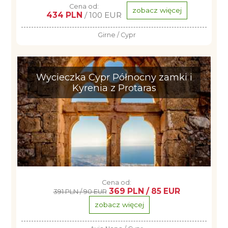
Cena od:
zobacz więcej
434 PLN
/ 100 EUR
Girne / Cypr
Wycieczka Cypr Północny zamki i
Kyrenia z Protaras
Cena od:
369 PLN / 85 EUR
391 PLN / 90 EUR
zobacz więcej