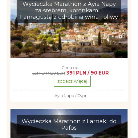
Wycieczka Marathon z Ayia Napy
za srebrem, koronkami i
Famagustą z odrobiną wina i oliwy
Cena od:
391 PLN / 90 EUR
521 PLN / 120 EUR
zobacz więcej
Ayia Napa / Cypr
Wycieczka Marathon z Larnaki do
Pafos