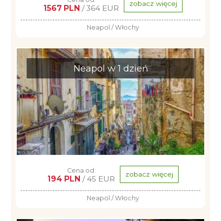
zobacz więcej
1567 PLN
/ 364 EUR
Neapol / Włochy
Neapol w 1 dzień
Cena od:
zobacz więcej
194 PLN
/ 45 EUR
Neapol / Włochy