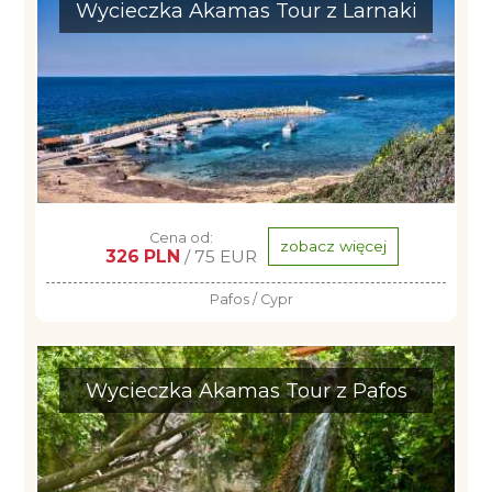
Wycieczka Akamas Tour z Larnaki
Cena od:
zobacz więcej
326 PLN
/ 75 EUR
Pafos / Cypr
Wycieczka Akamas Tour z Pafos