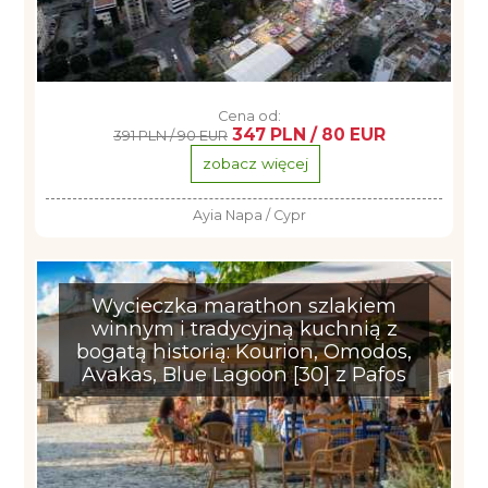
Cena od:
347 PLN / 80 EUR
391 PLN / 90 EUR
zobacz więcej
Ayia Napa / Cypr
Wycieczka marathon szlakiem
winnym i tradycyjną kuchnią z
bogatą historią: Kourion, Omodos,
Avakas, Blue Lagoon [30] z Pafos