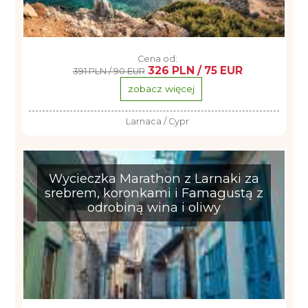
Cena od:
326 PLN / 75 EUR
391 PLN / 90 EUR
zobacz więcej
Larnaca / Cypr
Wycieczka Marathon z Larnaki za
srebrem, koronkami i Famagustą z
odrobiną wina i oliwy