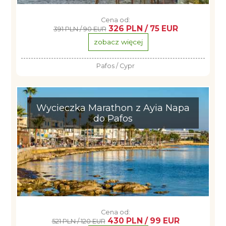
Cena od:
326 PLN / 75 EUR
391 PLN / 90 EUR
zobacz więcej
Pafos / Cypr
Wycieczka Marathon z Ayia Napa
do Pafos
Cena od:
430 PLN / 99 EUR
521 PLN / 120 EUR