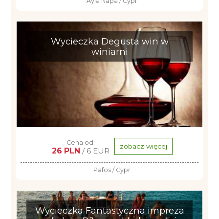
Ayia Napa / Cypr
Wycieczka Degusta win w
winiarni
Cena od:
zobacz więcej
26 PLN
/ 6 EUR
Pafos / Cypr
Wycieczka Fantastyczna impreza