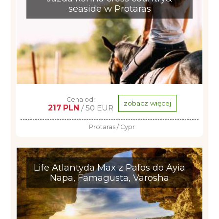
seaside w Protaras
Cena od:
zobacz więcej
217 PLN
/ 50 EUR
Protaras / Cypr
Life Atlantyda Max z Pafos do Ayia
Napa, Famagusta, Varosha