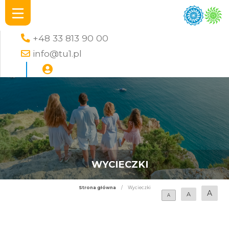
+48 33 813 90 00
info@tu1.pl
WYCIECZKI
Strona główna
/
Wycieczki
A
A
A