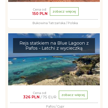
Cena od:
zobacz więcej
150 PLN
Bukowina Tatrzańska / Polska
Rejs statkiem na Blue Lagoon z
Pafos - Latchi z wycieczką
Cena od:
zobacz więcej
326 PLN
/ 75 EUR
Pafos / Cypr