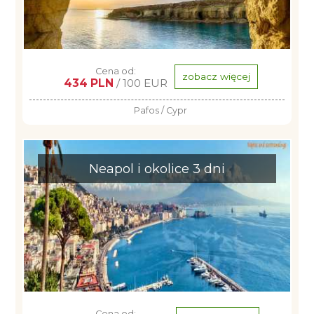
Cena od:
zobacz więcej
434 PLN
/ 100 EUR
Pafos / Cypr
Neapol i okolice 3 dni
Cena od: