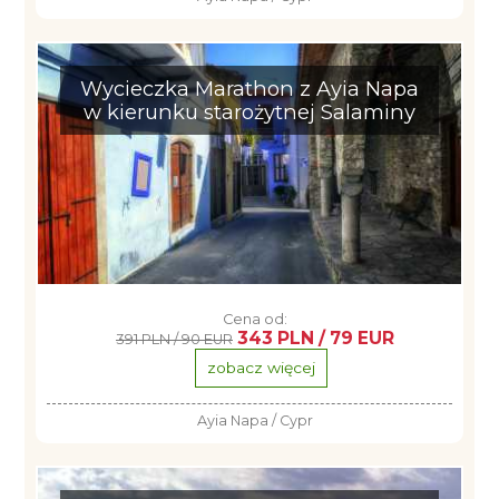
Wycieczka Marathon z Ayia Napa
w kierunku starożytnej Salaminy
Cena od:
343 PLN / 79 EUR
391 PLN / 90 EUR
zobacz więcej
Ayia Napa / Cypr