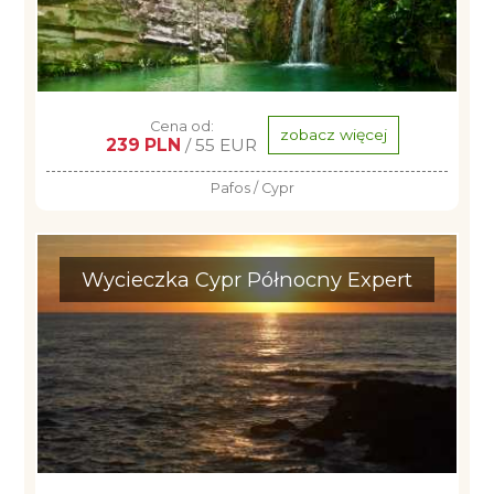
Cena od:
zobacz więcej
239 PLN
/ 55 EUR
Pafos / Cypr
Wycieczka Cypr Północny Expert