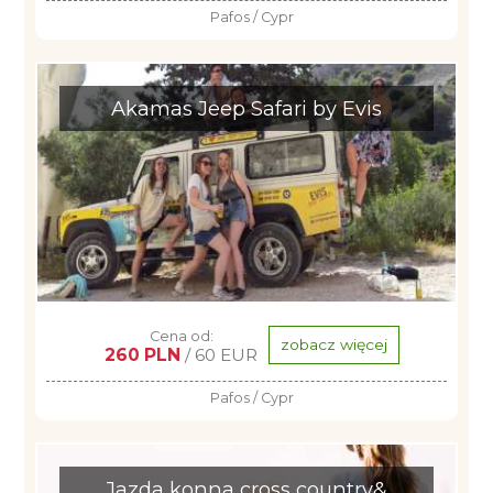
Pafos / Cypr
Akamas Jeep Safari by Evis
Cena od:
zobacz więcej
260 PLN
/ 60 EUR
Pafos / Cypr
Jazda konna cross country&