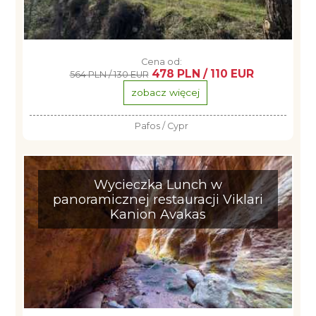
Cena od:
478 PLN / 110 EUR
564 PLN / 130 EUR
zobacz więcej
Pafos / Cypr
Wycieczka Lunch w
panoramicznej restauracji Viklari
Kanion Avakas