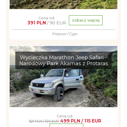
Cena od:
zobacz więcej
391 PLN
/ 90 EUR
Pissouri / Cypr
Wycieczka Marathon Jeep Safari -
Narodowy Park Akamas z Protaras
Cena od:
499 PLN / 115 EUR
521 PLN / 120 EUR