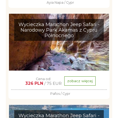
Ayia Napa / Cypr
Wycieczka Marathon Jeep Safari -
Narodowy Park Akamas z Cypru
Północnego
Cena od:
zobacz więcej
326 PLN
/ 75 EUR
Pafos / Cypr
Wycieczka Marathon Jeep Safari -