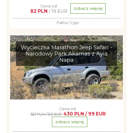
Cena od:
zobacz więcej
82 PLN
/ 19 EUR
Pafos / Cypr
Wycieczka Marathon Jeep Safari -
Narodowy Park Akamas z Ayia
Napa
Cena od:
430 PLN / 99 EUR
521 PLN / 120 EUR
zobacz więcej