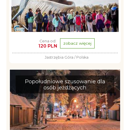
Cena od:
zobacz więcej
120 PLN
Jastrzębia Góra / Polska
Popołudniowe szusowanie dla
osób jeżdżących