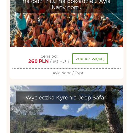
na łodzi z DJ na pokładzie z Ayia
Napy portu
Cena od:
zobacz więcej
260 PLN
/ 60 EUR
Ayia Napa / Cypr
Wycieczka Kyrenia Jeep Safari