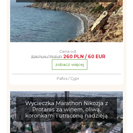
Cena od:
260 PLN / 60 EUR
326 PLN / 75 EUR
zobacz więcej
Pafos / Cypr
Wycieczka Marathon Nikozja z
Protaras za winem, oliwą,
koronkami i utraconą nadzieją