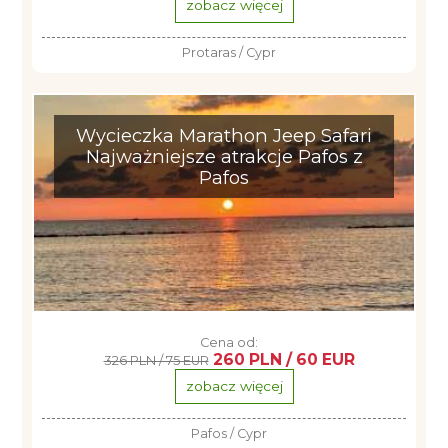
zobacz więcej
Protaras / Cypr
Wycieczka Marathon Jeep Safari
Najważniejsze atrakcje Pafos z
Pafos
Cena od:
260 PLN / 60 EUR
326 PLN / 75 EUR
zobacz więcej
Pafos / Cypr