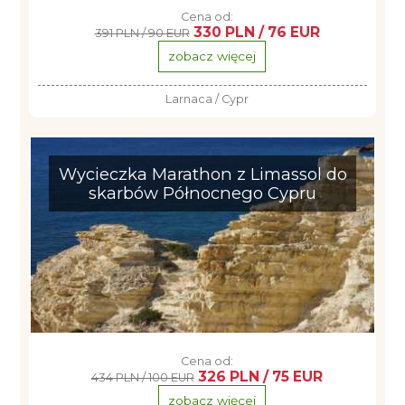
Cena od:
330 PLN / 76 EUR
391 PLN / 90 EUR
zobacz więcej
Larnaca / Cypr
Wycieczka Marathon z Limassol do
skarbów Północnego Cypru
Cena od:
326 PLN / 75 EUR
434 PLN / 100 EUR
zobacz więcej