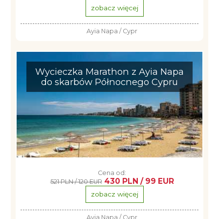
zobacz więcej
Ayia Napa / Cypr
Wycieczka Marathon z Ayia Napa
do skarbów Północnego Cypru
Cena od:
430 PLN / 99 EUR
521 PLN / 120 EUR
zobacz więcej
Ayia Napa / Cypr